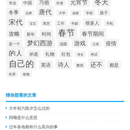
冬天
元宵节
习俗
中国
专业
作者
唐代
冬季
孩子
学校
大学
品牌
娘家
宋代
很多人
寓意
工作
年龄
手机
宝宝
春节
攻略
春节期间
时间
新年
梦幻西游
游戏
疫情
是一个
汤圆
父母
的人
的是
礼物
红包
考试
考生
自己的
还不
诗人
英语
都是
费用
长辈
食物
猜你想看的文章
大年初六除夕怎么过的
阿嘞是什么意思
过年各地都有什么高兴的事