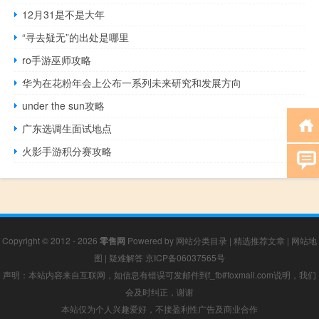
12月31是不是大年
“寻去疑无”的出处是哪里
ro手游巫师攻略
华为在花粉年会上公布一系列未来研究和发展方向
under the sun攻略
广东选调生面试地点
火影手游积分赛攻略
Copyright © 2012 - 2026
零售网
Powered by
网站分类目录
|
精选推荐文章
|
网站地
图
|
疑难解答
京ICP备06037565号
声明：本站内容来自互联网，如信息有错误可发邮件到f_fb#foxmail.com说明，我们
会及时纠正，谢谢
本站仅为个人兴趣爱好，不接盈利性广告及商业合作