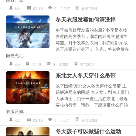
bbd
02-18
0
967
春节2024
冬天衣服发霉如何清洗掉
冬季如何处理发霉的衣服? 冬季是衣物
发霉的高发季节，潮湿的环境容易滋生
霉菌。对于发霉的衣物，我们可以采取
以下步骤进行处理： 首先，将衣物放在
阳光充足...
dty
02-18
0
282
春节2024
东北女人冬天穿什么吊带
以下围绕“东北女人冬天穿什么吊带”主
题解决网友的困惑 本人女，刚考上厦门
大学博士，由于一直生活在东北，最近
要收拾行李，请教一下应该带什么样的
衣服及物...
dbn
02-18
0
671
春节2024
冬天孩子可以做些什么运动