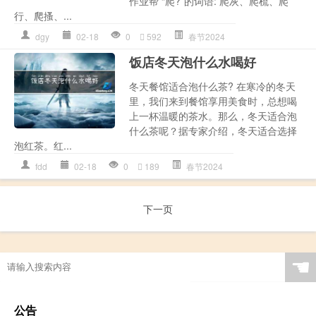
作业帮 “爬?”的词语: 爬灰、爬梳、爬
行、爬搔、...
dgy
02-18
0
592
春节2024
饭店冬天泡什么水喝好
冬天餐馆适合泡什么茶? 在寒冷的冬天
里，我们来到餐馆享用美食时，总想喝
上一杯温暖的茶水。那么，冬天适合泡
什么茶呢？据专家介绍，冬天适合选择
泡红茶。红...
fdd
02-18
0
189
春节2024
下一页
☚
公告