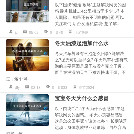
以下围绕“健走 攻略”主题解决网友的困
惑 跑步机健走4公里相当于多少步? 本
人删除。 如果还有不明白的问题,可以
关注我们,后台发送私信哦~想了解...
jz
05-02
0
40
手游攻略
冬天油漆起泡加什么水
冬天汽车补漆有气泡怎么回事?能解决
么?抛光可以抛掉么? 冬天汽车补漆有气
泡的主要原因是原子灰没有完全干透，
而且在潮湿的天气下难以快速干燥。不
过，这个问...
dty
02-18
0
833
春节2024
宝宝冬天为什么会感冒
以下围绕“宝宝冬天为什么会感冒”主题
解决网友的困惑。 冬天小孩容易感冒，
这是怎么回事呢？该怎么办？ 长期缺乏
运动，身体素质得不到锻炼，自然容易
感冒。这...