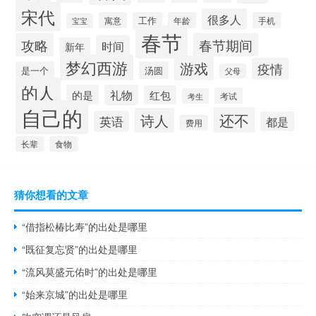
宋代
很多人
寓意
工作
年龄
手机
宝宝
春节
攻略
春节期间
时间
新年
梦幻西游
游戏
疫情
是一个
汤圆
父母
的人
的是
礼物
红包
考试
考生
自己的
还不
诗人
英语
都是
费用
长辈
食物
猜你想看的文章
“借指松椿比寿”的出处是哪里
“既征复忘贤”的出处是哪里
“流风莫盛元佑时”的出处是哪里
“始来京城”的出处是哪里