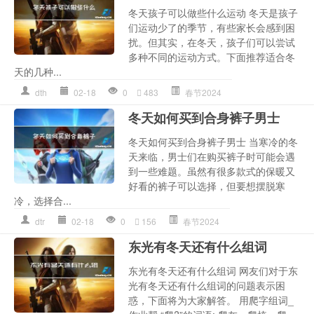
冬天孩子可以做些什么运动 冬天是孩子
们运动少了的季节，有些家长会感到困
扰。但其实，在冬天，孩子们可以尝试
多种不同的运动方式。下面推荐适合冬
天的几种...
dth
02-18
0
483
春节2024
冬天如何买到合身裤子男士
冬天如何买到合身裤子男士 当寒冷的冬
天来临，男士们在购买裤子时可能会遇
到一些难题。虽然有很多款式的保暖又
好看的裤子可以选择，但要想摆脱寒
冷，选择合...
dtr
02-18
0
156
春节2024
东光有冬天还有什么组词
东光有冬天还有什么组词 网友们对于东
光有冬天还有什么组词的问题表示困
惑，下面将为大家解答。 用爬字组词_