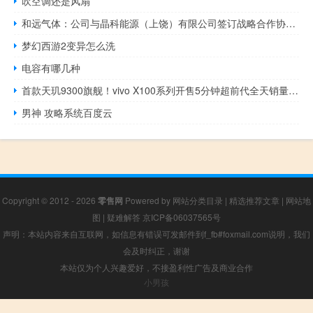
吹空调还是风扇
和远气体：公司与晶科能源（上饶）有限公司签订战略合作协议公告
梦幻西游2变异怎么洗
电容有哪几种
首款天玑9300旗舰！vivo X100系列开售5分钟超前代全天销量：3999元起
男神 攻略系统百度云
Copyright © 2012 - 2026
零售网
Powered by
网站分类目录
|
精选推荐文章
|
网站地
图
|
疑难解答
京ICP备06037565号
声明：本站内容来自互联网，如信息有错误可发邮件到f_fb#foxmail.com说明，我们
会及时纠正，谢谢
本站仅为个人兴趣爱好，不接盈利性广告及商业合作
小男孩