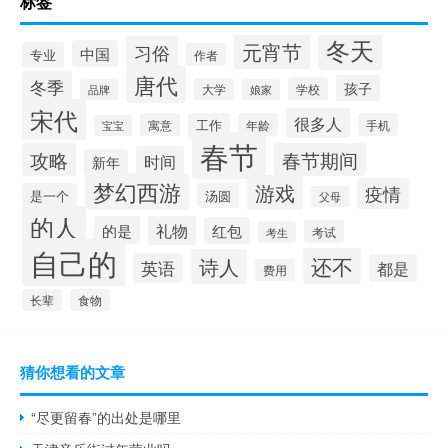
标签
冬天
元宵节
习俗
中国
专业
作者
唐代
冬季
孩子
学校
大学
品牌
娘家
宋代
很多人
寓意
工作
年龄
手机
宝宝
春节
攻略
春节期间
时间
新年
梦幻西游
游戏
疫情
是一个
汤圆
父母
的人
的是
礼物
红包
考试
考生
自己的
还不
诗人
英语
都是
费用
长辈
食物
猜你想看的文章
“尽更留春”的出处是哪里