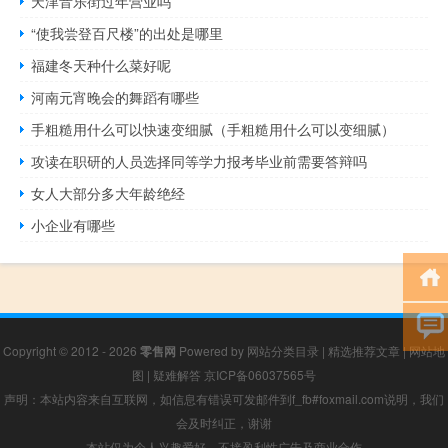
天津音乐街过年营业吗
“使我尝登百尺楼”的出处是哪里
福建冬天种什么菜好呢
河南元宵晚会的舞蹈有哪些
手粗糙用什么可以快速变细腻（手粗糙用什么可以变细腻）
攻读在职研的人员选择同等学力报考毕业前需要答辩吗
女人大部分多大年龄绝经
小企业有哪些
Copyright © 2012 - 2026
零售网
Powered by
网站分类目录
|
精选推荐文章
|
网站地
图
|
疑难解答
京ICP备06037565号
声明：本站内容来自互联网，如信息有错误可发邮件到f_fb#foxmail.com说明，我们
会及时纠正，谢谢
本站仅为个人兴趣爱好，不接盈利性广告及商业合作