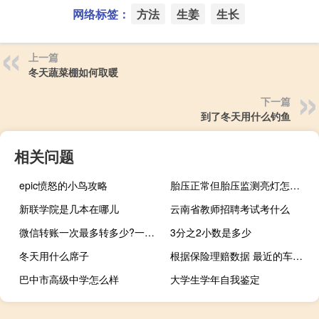
网络标签：
方法
生姜
生长
上一篇
冬天蔬菜棚如何取暖
下一篇
到了冬天用什么钓鱼
相关问题
epic愤怒的小鸟攻略
胎压正常但胎压监测亮灯怎么回事 胎压显示正常胎压灯却一直亮着怎么回事？
新联学院是几本在哪儿
云南省教师招聘考试考什么
微信转账一次最多转多少?一天能转几次?（微信转账一次最多转多少）
3分之2小数是多少
冬天用什么席子
根据保险理赔数据 最近的车祸下降了近一半
巴中市高级中学怎么样
大学生学年自我鉴定