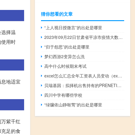
猜你想看的文章
“上人视日授微言”的出处是哪里
会选择温
2023年09月22日甘肃省平凉市疫情大数据-今日/今天疫情全网搜索最新实时消息动态情况通知播报
的使用时
“归于怨思”的出处是哪里
梦幻西游2变异怎么洗
高中什么时候期末考试
excel怎么汇总全年工资表人员变动（excel怎么汇总相同项）
栖息地适宜
贝瑞基因：拟择机出售持有的PRENETICS股份
四川中学有哪些学校
“绿牖依山静啭莺”的出处是哪里
到万紫千红
和充足的食