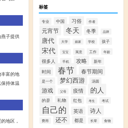
标签
习俗
中国
专业
作者
冬天
元宵节
冬季
品牌
为燕子提供
唐代
孩子
学校
大学
娘家
宋代
寓意
工作
年龄
宝宝
攻略
很多人
新年
手机
春节
春节期间
时间
物丰富的地
梦幻西游
是一个
汤圆
以保持体温
的人
游戏
疫情
父母
的是
礼物
红包
考试
考生
自己的
诗人
英语
还不
都是
暖的地区，
费用
长辈
食物