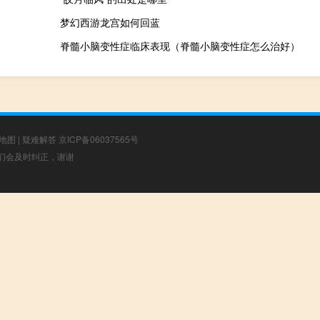
梦幻西游龙宫如何回蓝
脊髓小脑变性症临床表现（脊髓小脑变性症怎么治好）
地图
|
疑难解答
京ICP备06037565号
，我们会及时纠正，谢谢