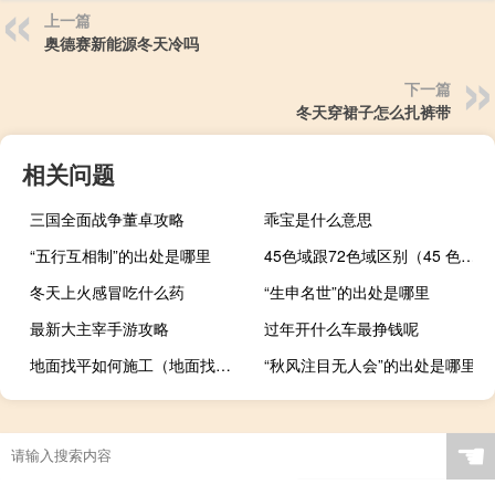
上一篇
奥德赛新能源冬天冷吗
下一篇
冬天穿裙子怎么扎裤带
相关问题
三国全面战争董卓攻略
乖宝是什么意思
“五行互相制”的出处是哪里
45色域跟72色域区别（45 色域和72 色域）
冬天上火感冒吃什么药
“生申名世”的出处是哪里
最新大主宰手游攻略
过年开什么车最挣钱呢
地面找平如何施工（地面找平怎么做 地面找平施工工艺）
“秋风注目无人会”的出处是哪里
☚