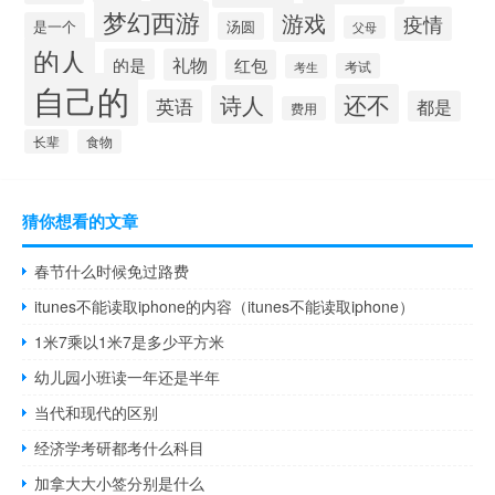
梦幻西游
游戏
疫情
是一个
汤圆
父母
的人
的是
礼物
红包
考试
考生
自己的
还不
诗人
英语
都是
费用
长辈
食物
猜你想看的文章
春节什么时候免过路费
itunes不能读取iphone的内容（itunes不能读取iphone）
1米7乘以1米7是多少平方米
幼儿园小班读一年还是半年
当代和现代的区别
经济学考研都考什么科目
加拿大大小签分别是什么