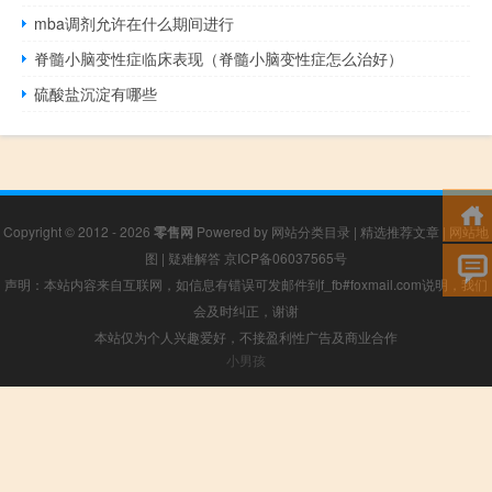
mba调剂允许在什么期间进行
脊髓小脑变性症临床表现（脊髓小脑变性症怎么治好）
硫酸盐沉淀有哪些
Copyright © 2012 - 2026
零售网
Powered by
网站分类目录
|
精选推荐文章
|
网站地
图
|
疑难解答
京ICP备06037565号
声明：本站内容来自互联网，如信息有错误可发邮件到f_fb#foxmail.com说明，我们
会及时纠正，谢谢
本站仅为个人兴趣爱好，不接盈利性广告及商业合作
小男孩