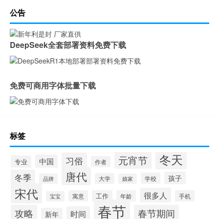
公告
DeepSeek全套部署资料免费下载
免费可商用字体批量下载
标签
冬天
元宵节
习俗
中国
专业
作者
唐代
冬季
孩子
学校
大学
品牌
娘家
宋代
很多人
寓意
工作
年龄
手机
宝宝
春节
攻略
春节期间
时间
新年