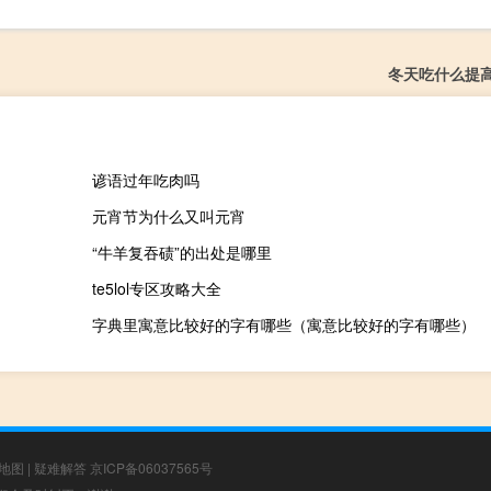
冬天吃什么提
谚语过年吃肉吗
元宵节为什么又叫元宵
“牛羊复吞碛”的出处是哪里
te5lol专区攻略大全
字典里寓意比较好的字有哪些（寓意比较好的字有哪些）
地图
|
疑难解答
京ICP备06037565号