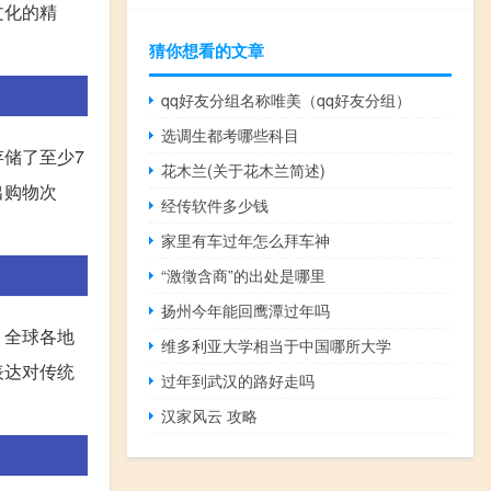
文化的精
猜你想看的文章
qq好友分组名称唯美（qq好友分组）
选调生都考哪些科目
储了至少7
花木兰(关于花木兰简述)
出购物次
经传软件多少钱
家里有车过年怎么拜车神
“激徵含商”的出处是哪里
扬州今年能回鹰潭过年吗
，全球各地
维多利亚大学相当于中国哪所大学
表达对传统
过年到武汉的路好走吗
汉家风云 攻略