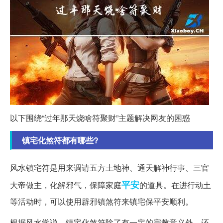
以下围绕“过年那天烧啥符聚财”主题解决网友的困惑
镇宅化煞符都有哪些?
风水镇宅符是用来调请五方土地神、通天解神行事、三官
平安
大帝做主，化解邪气，保障家庭
的道具。在进行动土
等活动时，可以使用辟邪镇煞符来镇宅保平安顺利。
根据风水学说，镇宅化煞符除了有一定的宗教意义外，还