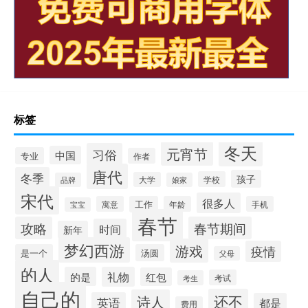
标签
冬天
元宵节
习俗
中国
专业
作者
唐代
冬季
孩子
学校
大学
品牌
娘家
宋代
很多人
寓意
工作
年龄
手机
宝宝
春节
攻略
春节期间
时间
新年
梦幻西游
游戏
疫情
是一个
汤圆
父母
的人
的是
礼物
红包
考试
考生
自己的
还不
诗人
英语
都是
费用