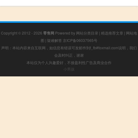
Copyright © 2012 - 2026
零售网
Powered by
网站分类目录
|
精选推荐文章
|
网站地
图
|
疑难解答
京ICP备06037565号
声明：本站内容来自互联网，如信息有错误可发邮件到f_fb#foxmail.com说明，我们
会及时纠正，谢谢
本站仅为个人兴趣爱好，不接盈利性广告及商业合作
小男孩