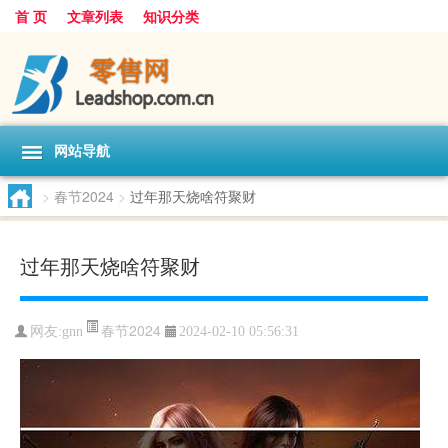
首 页
文章列表
知识分类
网站导航
>
春节2024
>
过年那天烧啥符聚财
过年那天烧啥符聚财
春节2024
网友:
gnn
2024-02-10 05:56:31