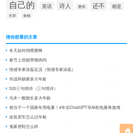
自己的
还不
诗人
英语
都是
费用
长辈
食物
猜你想看的文章
冬天如何饲喂蜜蜂
春节上坟能带猪肉吗
情感专家涂磊近况（情感专家涂磊）
肖战和杨紫多大年龄
520三句情诗（三句情诗）
乌木一般能长多大年龄
相当于一个国家年用电量！4年后ChatGPT等AI耗电量将激增
改装房车怎么过年检
鬼冢虎鞋怎么样