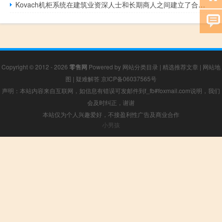
Kovach机柜系统在建筑业资深人士和长期商人之间建立了合作关系
Copyright © 2012 - 2026
零售网
Powered by
网站分类目录
|
精选推荐文章
|
网站地
图
|
疑难解答
京ICP备06037565号
声明：本站内容来自互联网，如信息有错误可发邮件到f_fb#foxmail.com说明，我们
会及时纠正，谢谢
本站仅为个人兴趣爱好，不接盈利性广告及商业合作
小男孩