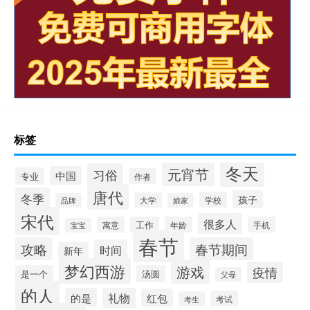
标签
冬天
元宵节
习俗
中国
专业
作者
唐代
冬季
孩子
学校
大学
品牌
娘家
宋代
很多人
寓意
工作
年龄
手机
宝宝
春节
攻略
春节期间
时间
新年
梦幻西游
游戏
疫情
是一个
汤圆
父母
的人
的是
礼物
红包
考试
考生