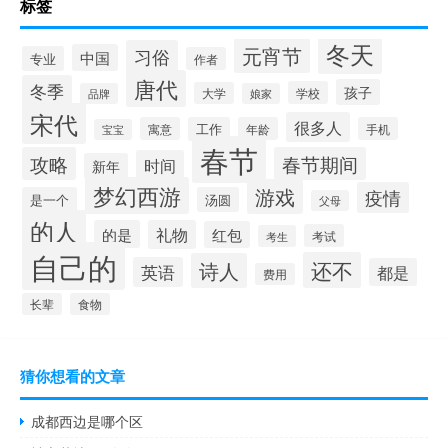
标签
冬天
元宵节
习俗
中国
专业
作者
唐代
冬季
孩子
学校
大学
品牌
娘家
宋代
很多人
寓意
工作
年龄
手机
宝宝
春节
攻略
春节期间
时间
新年
梦幻西游
游戏
疫情
是一个
汤圆
父母
的人
的是
礼物
红包
考试
考生
自己的
还不
诗人
英语
都是
费用
长辈
食物
猜你想看的文章
成都西边是哪个区