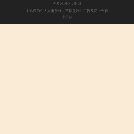
会及时纠正，谢谢
本站仅为个人兴趣爱好，不接盈利性广告及商业合作
小男孩