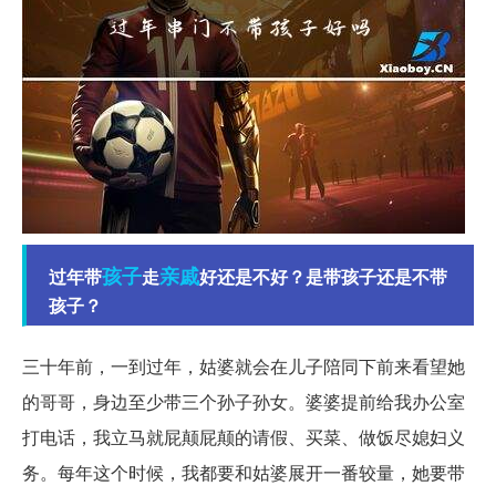
孩子
亲戚
过年带
走
好还是不好？是带孩子还是不带
孩子？
三十年前，一到过年，姑婆就会在儿子陪同下前来看望她
的哥哥，身边至少带三个孙子孙女。婆婆提前给我办公室
打电话，我立马就屁颠屁颠的请假、买菜、做饭尽媳妇义
务。每年这个时候，我都要和姑婆展开一番较量，她要带