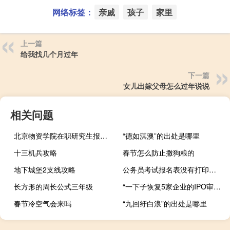
网络标签：
亲戚
孩子
家里
上一篇
给我找几个月过年
下一篇
女儿出嫁父母怎么过年说说
相关问题
北京物资学院在职研究生报考条件
“德如淇澳”的出处是哪里
十三机兵攻略
春节怎么防止撒狗粮的
地下城堡2支线攻略
公务员考试报名表没有打印的后果（公务员报名表怎么填里职务职称怎么填）
长方形的周长公式三年级
“一下子恢复5家企业的IPO审核” ？ 行业人士：因补财报而中止的审核恢复 不存在加大融资力度的信号释放
春节冷空气会来吗
“九回纡白浪”的出处是哪里