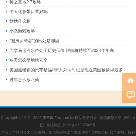
神之墓地2.7攻略
冬天化妆带口罩好吗
姑姑什么梗
小岛游戏攻略
“遍身罗绮者”的出处是哪里
巴拿马运河水位处于历史低位 限航将持续至2024年年底
冬天怎么坐地铁安全
美国最畅销的汽车是福特F系列同时也是现在美国被偷得最多的汽车
过年怎么放八仙
Copyright © 2012 - 2026
零售网
Powered by
网站分类目录
|
精选推荐文章
|
网站地
图
|
疑难解答
京ICP备06037565号
声明：本站内容来自互联网，如信息有错误可发邮件到f_fb#foxmail.com说明，我们