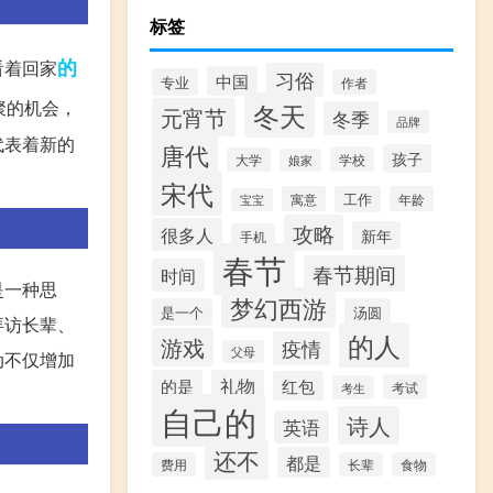
标签
的
看着回家
习俗
中国
专业
作者
聚的机会，
冬天
元宵节
冬季
品牌
代表着新的
唐代
孩子
学校
大学
娘家
宋代
寓意
工作
年龄
宝宝
攻略
很多人
新年
手机
春节
春节期间
时间
是一种思
梦幻西游
是一个
汤圆
拜访长辈、
的人
游戏
疫情
父母
动不仅增加
的是
礼物
红包
考试
考生
自己的
诗人
英语
还不
都是
费用
长辈
食物