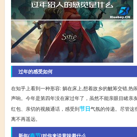
过年的感受如何
在知乎上看到一种形容: 躺在床上,想着故乡的觥筹交错,热
声响。今年是第四年没在家过年了，虽然不能亲眼目睹亲
节日
红包、亲切的视频通话，感受到
气氛的传递。尽管这
离不再遥远。
春节
新年(
)对你来说意味着什么