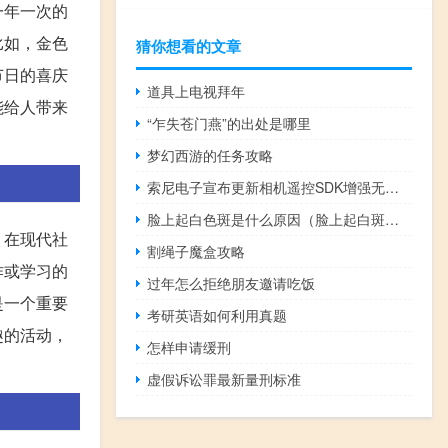
一年一次的
比如，金色
猜你想看的文章
节日的喜庆
道具上电视拜年
能给人带来
“乍失苍门燕”的出处是哪里
梦幻西游的任务攻略
索尼电子宣布更新相机遥控SDK增强无人机应用功能
脸上起白色斑是什么原因（脸上起白斑是什么原因）
，在现代社
割绳子魔盒攻略
作或学习的
过年怎么拒绝朋友邀请吃饭
是一个重要
考研英语如何利用真题
趣的活动，
怎样申请缓刑
虚假诉讼罪最新量刑标准