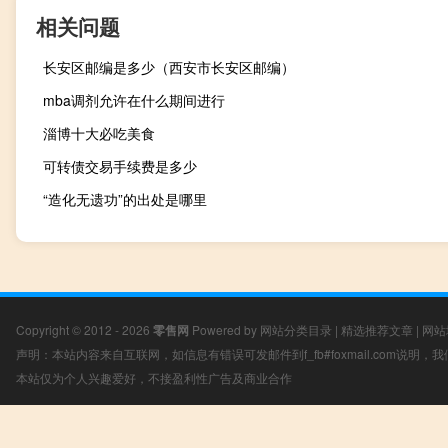
相关问题
长安区邮编是多少（西安市长安区邮编）
mba调剂允许在什么期间进行
淄博十大必吃美食
可转债交易手续费是多少
“造化无遗功”的出处是哪里
Copyright © 2012 - 2026
零售网
Powered by
网站分类目录
|
精选推荐文章
|
网站
声明：本站内容来自互联网，如信息有错误可发邮件到f_fb#foxmail.com说明
本站仅为个人兴趣爱好，不接盈利性广告及商业合作