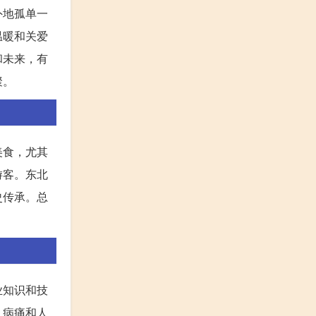
外地孤单一
温暖和关爱
和未来，有
聚。
美食，尤其
游客。东北
史传承。总
业知识和技
、病痛和人