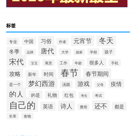
标签
冬天
元宵节
习俗
中国
专业
作者
唐代
冬季
孩子
学校
大学
品牌
娘家
宋代
很多人
寓意
工作
年龄
手机
宝宝
春节
攻略
春节期间
时间
新年
梦幻西游
游戏
疫情
是一个
汤圆
父母
的人
的是
礼物
红包
考试
考生
自己的
还不
诗人
英语
都是
费用
长辈
食物