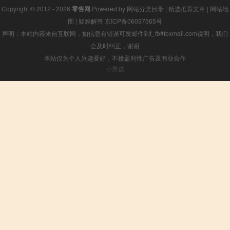
Copyright © 2012 - 2026
零售网
Powered by
网站分类目录
|
精选推荐文章
|
网站地
图
|
疑难解答
京ICP备06037565号
声明：本站内容来自互联网，如信息有错误可发邮件到f_fb#foxmail.com说明，我们
会及时纠正，谢谢
本站仅为个人兴趣爱好，不接盈利性广告及商业合作
小男孩