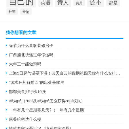
自己的
还不
诗人
英语
都是
费用
长辈
食物
猜你想看的文章
春节为什么喜欢装修房子
广西浦北快递过年停运吗
大年三十能做鸡吗
上海5日起气温要下滑！蓝天白云的假期第四天你有什么安排呢？ 到底什么情况嘞
“须求狂药解愁回”的出处是哪里
邯郸美食排行榜10强
华为p6（root及华为p6怎么获得root权限）
一年有几个星期零几天?（一年有几个星期）
康桑哈密达什么梗
情感专家涂磊近况（情感专家涂磊）