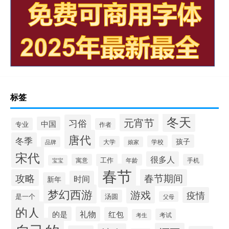
标签
冬天
元宵节
习俗
中国
专业
作者
唐代
冬季
孩子
学校
大学
品牌
娘家
宋代
很多人
寓意
工作
年龄
手机
宝宝
春节
攻略
春节期间
时间
新年
梦幻西游
游戏
疫情
是一个
汤圆
父母
的人
的是
礼物
红包
考试
考生