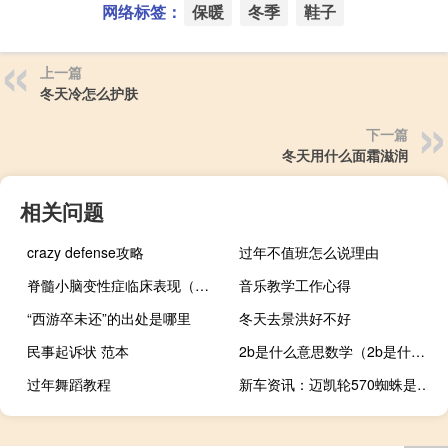
网络标签：
保暖
冬季
鞋子
上一篇
冬天冷怎么护肤
下一篇
冬天用什么面霜滋润
相关问题
crazy defense攻略
过年不值班怎么说理由
脊髓小脑变性症临床表现（脊髓小脑变性症怎么治好）
音乐教学工作心得
“西游卒未还”的出处是哪里
冬天去景洪好不好
民事起诉状 范本
2b是什么意思数学（2b是什么意思）
过年舞蹈教程
新车资讯：迈凯轮570蜘蛛是完美的超级跑车吗