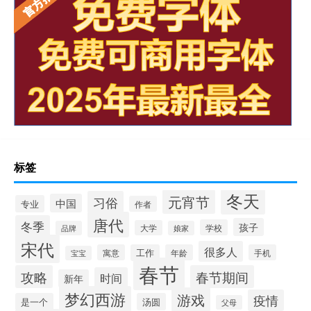
标签
冬天
元宵节
习俗
中国
专业
作者
唐代
冬季
孩子
学校
大学
品牌
娘家
宋代
很多人
寓意
工作
年龄
手机
宝宝
春节
攻略
春节期间
时间
新年
梦幻西游
游戏
疫情
是一个
汤圆
父母