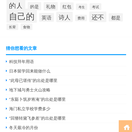
的人
的是
礼物
红包
考试
考生
自己的
还不
诗人
英语
都是
费用
长辈
食物
猜你想看的文章
科技拜年用语
日本留学回来能做什么
“此母已堪传”的出处是哪里
地下城与勇士火山攻略
“东谿卜筑岁将淹”的出处是哪里
海门私立学校学费多少
“回簪转黛飞参差”的出处是哪里
冬天最冷的月份