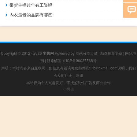
带货主播过年有工资吗
内衣最贵的品牌有哪些
Copyright © 2012 - 2026
零售网
Powered by
网站分类目录
|
精选推荐文章
|
网站地
图
|
疑难解答
京ICP备06037565号
声明：本站内容来自互联网，如信息有错误可发邮件到f_fb#foxmail.com说明，我们
会及时纠正，谢谢
本站仅为个人兴趣爱好，不接盈利性广告及商业合作
小男孩