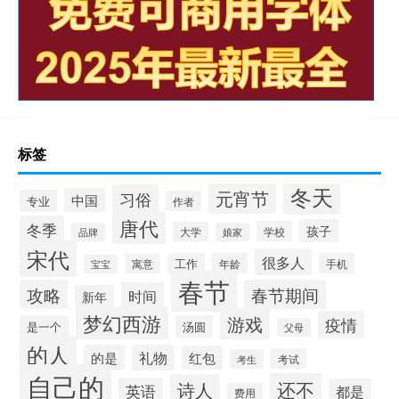
标签
冬天
元宵节
习俗
中国
专业
作者
唐代
冬季
孩子
学校
大学
品牌
娘家
宋代
很多人
寓意
工作
年龄
手机
宝宝
春节
攻略
春节期间
时间
新年
梦幻西游
游戏
疫情
是一个
汤圆
父母
的人
的是
礼物
红包
考试
考生
自己的
还不
诗人
英语
都是
费用