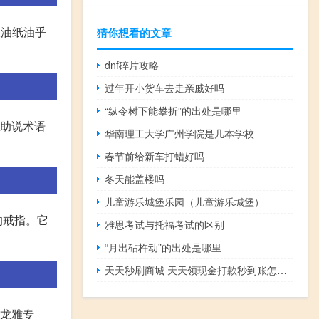
吸油纸油乎
猜你想看的文章
dnf碎片攻略
过年开小货车去走亲戚好吗
“纵令树下能攀折”的出处是哪里
辅助说术语
华南理工大学广州学院是几本学校
春节前给新车打蜡好吗
冬天能盖楼吗
儿童游乐城堡乐园（儿童游乐城堡）
的戒指。它
雅思考试与托福考试的区别
“月出砧杵动”的出处是哪里
天天秒刷商城 天天领现金打款秒到账怎么刷(天天秒赞平台)
前龙雅专