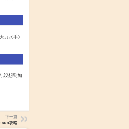
大力水手》
的,没想到如
下一篇
he sun攻略