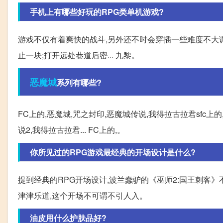
手机上有哪些好玩的RPG类单机游戏?
游戏不仅有着爽快的战斗,另外还不时会穿插一些难度不大调
止一块;打开远处巷道后密... 九黎。
恶魔城
系列有哪些?
FC上的,恶魔城,咒之封印,恶魔城传说,我得拉古拉君sfc上的,恶
说2,我得拉古拉君... FC上的,。
你所见过的RPG游戏最经典的开场设计是什么?
提到经典的RPG开场设计,波兰蠢驴的《巫师2:国王刺
津津乐道,这个开场不可谓不引人入。
油皮用什么护肤品好?