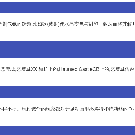
剂气氛的谜题,比如砍(或射)使水晶变色与封印一致从而将其解开
魔城,恶魔城XX,街机上的,Haunted CastleGB上的,恶魔城传
客》不得不提。玩过该作的玩家都对开场动画里杰洛特和特莉丝的鱼