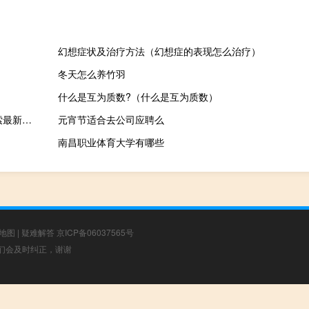
幻想症状及治疗方法（幻想症的表现怎么治疗）
冬天怎么养竹羽
什么是互为质数?（什么是互为质数）
2023年10月13日青海省西宁市疫情大数据-今日/今天疫情全网搜索最新实时消息动态情况通知播报
元宵节适合去公司应聘么
南昌职业体育大学有哪些
地图
|
疑难解答
京ICP备06037565号
，我们会及时纠正，谢谢