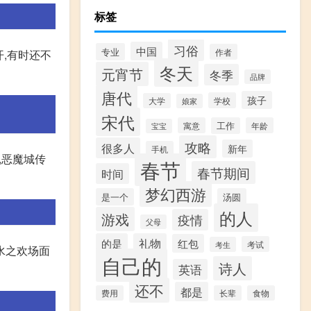
标签
习俗
中国
专业
作者
,有时还不
冬天
元宵节
冬季
品牌
唐代
孩子
学校
大学
娘家
宋代
寓意
工作
年龄
宝宝
攻略
很多人
新年
手机
说,恶魔城传
春节
春节期间
时间
梦幻西游
是一个
汤圆
的人
游戏
疫情
父母
的是
礼物
红包
考试
考生
水之欢场面
自己的
诗人
英语
还不
都是
费用
长辈
食物