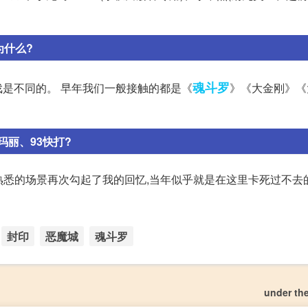
为什么?
魂斗罗
戏是不同的。 早年我们一般接触的都是《
》《大金刚》《
丽、93快打?
熟悉的场景再次勾起了我的回忆,当年似乎就是在这里卡死过不去
封印
恶魔城
魂斗罗
under t