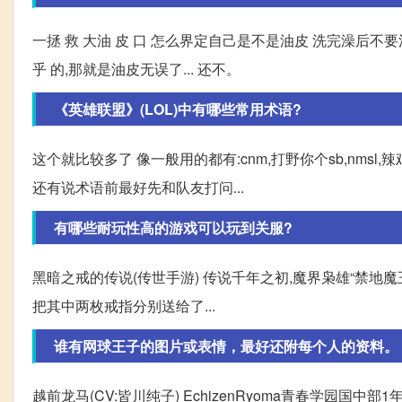
一拯 救 大油 皮 口 怎么界定自己是不是油皮 洗完澡后
乎 的,那就是油皮无误了... 还不。
《英雄联盟》(LOL)中有哪些常用术语?
这个就比较多了 像一般用的都有:cnm,打野你个sb,nms
还有说术语前最好先和队友打问...
有哪些耐玩性高的游戏可以玩到关服?
黑暗之戒的传说(传世手游) 传说千年之初,魔界枭雄“禁
把其中两枚戒指分别送给了...
谁有网球王子的图片或表情，最好还附每个人的资料。 - Ed
越前龙马(CV:皆川纯子) EchizenRyoma青春学园国中