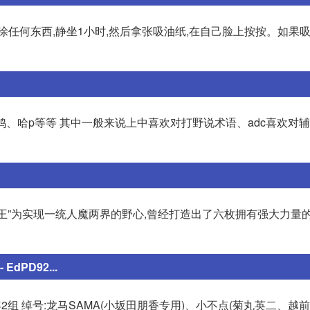
不要涂任何东西,静坐1小时,然后拿张吸油纸,在自己脸上按按。如果
l,辣鸡、哈p等等 其中一般来说上中喜欢对打野说术语、adc喜欢对
地魔王”为实现一统人魔两界的野心,曾经打造出了六枚拥有强大力量
PD92...
部1年2组 绰号:龙马SAMA(小坂田朋香专用)、小不点(菊丸英二、越