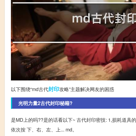
封印
以下围绕“md古代
攻略”主题解决网友的困惑
光明力量2古代封印秘籍?
是MD上的吗??是的话看以下~ 古代封印密技: 1,损耗道
依次按 下、右、左、上... md。