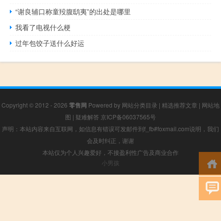
“谢良辅口称童羖腹鸱夷”的出处是哪里
我看了电视什么梗
过年包饺子送什么好运
Copyright © 2012 - 2026
零售网
Powered by
网站分类目录
|
精选推荐文章
|
网站地
图
|
疑难解答
京ICP备06037565号
声明：本站内容来自互联网，如信息有错误可发邮件到f_fb#foxmail.com说明，我们
会及时纠正，谢谢
本站仅为个人兴趣爱好，不接盈利性广告及商业合作
小男孩