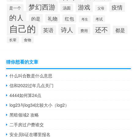
梦幻西游
游戏
疫情
是一个
汤圆
父母
的人
的是
礼物
红包
考试
考生
自己的
还不
诗人
英语
都是
费用
长辈
食物
猜你想看的文章
什么叫合数是什么意思
信和2022过年几点关门
4444如何算24点
log23与log34比较大小（log2）
黑暗领域2 攻略
二手房过户费谁交
安全员b证在哪里报名