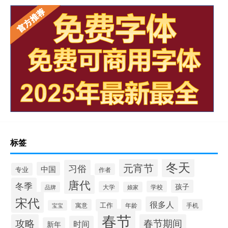
标签
冬天
元宵节
习俗
中国
专业
作者
唐代
冬季
孩子
学校
大学
品牌
娘家
宋代
很多人
寓意
工作
年龄
手机
宝宝
春节
攻略
春节期间
时间
新年