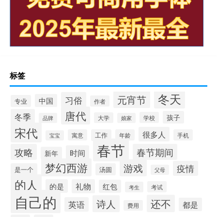
标签
冬天
元宵节
习俗
中国
专业
作者
唐代
冬季
孩子
学校
大学
品牌
娘家
宋代
很多人
寓意
工作
年龄
手机
宝宝
春节
攻略
春节期间
时间
新年
梦幻西游
游戏
疫情
是一个
汤圆
父母
的人
的是
礼物
红包
考试
考生
自己的
还不
诗人
英语
都是
费用