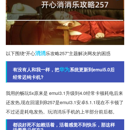
消消
以下围绕“开心
乐攻略257”主题解决网友的困惑
华为
有没有人和我一样，把
系统更新到emui5.0后
经常迟钝卡机?
我用的畅玩5x原来是 emui3.1升级到4.0经常卡顿耗电后来
还发热,现在回退到B257是emui3.1安卓5.1.1现在不卡顿了
不过还是耗电发热。玩消消乐手机的上半部分前后都。
都说好死不如赖活着，活着感觉不到快乐，那这样
活着意义何在?