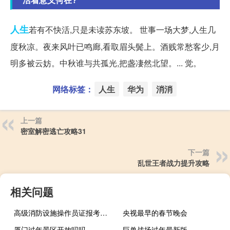
人生
若有不快活,只是未读苏东坡。 世事一场大梦,人生几
度秋凉。夜来风叶已鸣廊,看取眉头鬓上。酒贱常愁客少,月
明多被云妨。中秋谁与共孤光,把盏凄然北望。... 觉。
网络标签：
人生
华为
消消
上一篇
密室解密逃亡攻略31
下一篇
乱世王者战力提升攻略
相关问题
高级消防设施操作员证报考条件
央视最早的春节晚会
厦门过年景区开放吗吗
巨兽战场过年最新版