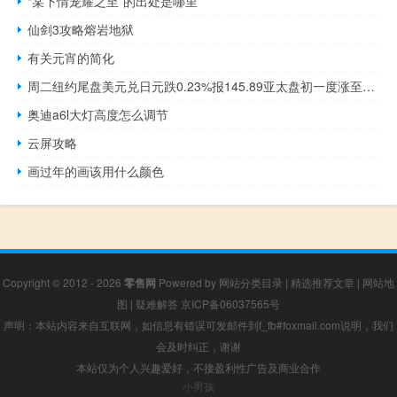
“某下情宠耀之至”的出处是哪里
仙剑3攻略熔岩地狱
有关元宵的简化
周二纽约尾盘美元兑日元跌0.23%报145.89亚太盘初一度涨至日高146.40随后震荡下行于欧市早盘跌至日低145.50
奥迪a6l大灯高度怎么调节
云屏攻略
画过年的画该用什么颜色
Copyright © 2012 - 2026
零售网
Powered by
网站分类目录
|
精选推荐文章
|
网站地
图
|
疑难解答
京ICP备06037565号
声明：本站内容来自互联网，如信息有错误可发邮件到f_fb#foxmail.com说明，我们
会及时纠正，谢谢
本站仅为个人兴趣爱好，不接盈利性广告及商业合作
小男孩