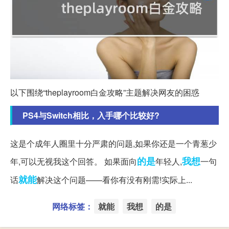
以下围绕“theplayroom白金攻略”主题解决网友的困惑
PS4与Switch相比，入手哪个比较好?
这是个成年人圈里十分严肃的问题,如果你还是一个青葱少
的是
我想
年,可以无视我这个回答。 如果面向
年轻人,
一句
就能
话
解决这个问题——看你有没有刚需!实际上...
网络标签：
就能
我想
的是