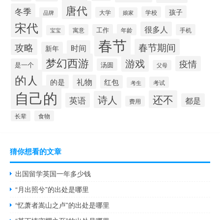
唐代
冬季
孩子
学校
大学
品牌
娘家
宋代
很多人
寓意
工作
年龄
手机
宝宝
春节
攻略
春节期间
时间
新年
梦幻西游
游戏
疫情
是一个
汤圆
父母
的人
的是
礼物
红包
考试
考生
自己的
还不
诗人
英语
都是
费用
长辈
食物
猜你想看的文章
出国留学英国一年多少钱
“月出照兮”的出处是哪里
“忆萧者嵩山之卢”的出处是哪里