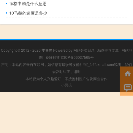
顶格申购是什么意思
10马赫的速度是多少
Copyright © 2012 - 2026
零售网
Powered by
网站分类目录
|
精选推荐文章
|
网站地
图
|
疑难解答
京ICP备06037565号
声明：本站内容来自互联网，如信息有错误可发邮件到f_fb#foxmail.com说明，我们
会及时纠正，谢谢
本站仅为个人兴趣爱好，不接盈利性广告及商业合作
小男孩