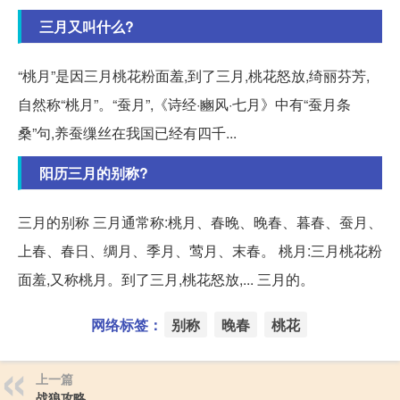
三月又叫什么?
“桃月”是因三月桃花粉面羞,到了三月,桃花怒放,绮丽芬芳,
自然称“桃月”。“蚕月”,《诗经·豳风·七月》中有“蚕月条
桑”句,养蚕缫丝在我国已经有四千...
阳历三月的别称?
三月的别称 三月通常称:桃月、春晚、晚春、暮春、蚕月、
上春、春日、绸月、季月、莺月、末春。 桃月:三月桃花粉
面羞,又称桃月。到了三月,桃花怒放,... 三月的。
网络标签：
别称
晚春
桃花
上一篇
战狼攻略