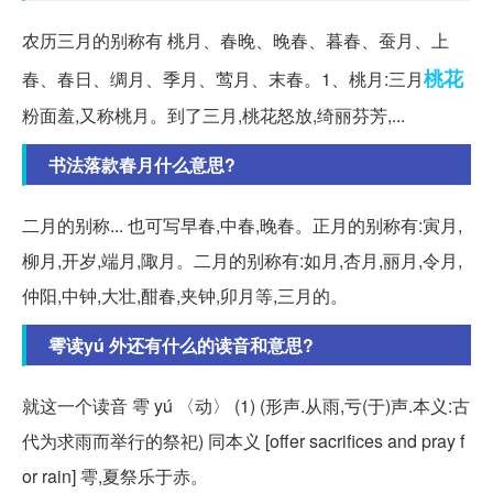
农历三月的别称有 桃月、春晚、晚春、暮春、蚕月、上
桃花
春、春日、绸月、季月、莺月、末春。1、桃月:三月
粉面羞,又称桃月。到了三月,桃花怒放,绮丽芬芳,...
书法落款春月什么意思?
二月的别称... 也可写早春,中春,晚春。正月的别称有:寅月,
柳月,开岁,端月,陬月。二月的别称有:如月,杏月,丽月,令月,
仲阳,中钟,大壮,酣春,夹钟,卯月等,三月的。
雩读yú 外还有什么的读音和意思?
就这一个读音 雩 yú 〈动〉 (1) (形声.从雨,亏(于)声.本义:古
代为求雨而举行的祭祀) 同本义 [offer sacrifices and pray f
or rain] 雩,夏祭乐于赤。