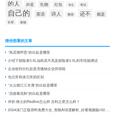
的人
的是
礼物
红包
考试
考生
自己的
还不
诗人
英语
都是
费用
长辈
食物
猜你想看的文章
“风涩潮声恶”的出处是哪里
介绍下探险者3.5L油耗高不高及探险者3.5L刹车性能测试
企业收到分红款是否缴纳企业所得税
包元宵和滚元宵的区别
“火云烧江江水沸”的出处是哪里
“况值菊花秋”的出处是哪里
评价:骑士的Redline怎么样 吉利之星怎么样？
2024溴门正版资料免费大全_智能AI深度解析_好看视频版v32.31.769