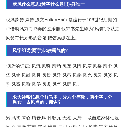
瑟风什么意思(瑟字什么意思)-好唯一
秋风萧瑟 风瑟,原文EolianHarp,是流行于108世纪后期的1
种借助风力而鸣奏的弦乐器,钱钟书先生译为“风瑟”,今从之.
风瑟有长方形的音箱,把弦索绷在上。
风字组词(两字)比较霸气的?
“风?”的词语: 风流 风骚 风韵 风靡 风情 风度 风采 风尘 风
华 风物 风尚 风月 风骨 风雅 风范 风格 风光 风云 风姿 风
景 风筝 风致 风俗 风趣 风气 风雨 风。
求大神帮忙想个群马甲，分六个等级，两个字，分
男女，古风点的，谢谢?
男:凤初,琴心,腾云,晖阳,乾元,无相,太清。 取自道家修仙境
界 女:三微,花朝,雩风,维夏,启明,林钟,兰秋,雁来,霜序,始冰,