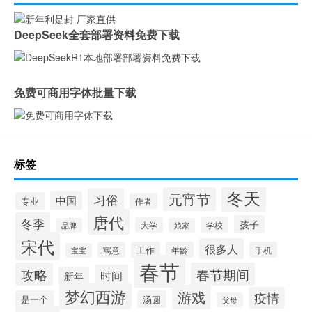
DeepSeek全套部署资料免费下载
免费可商用字体批量下载
标签
冬天
元宵节
习俗
中国
专业
作者
唐代
冬季
孩子
学校
大学
品牌
娘家
宋代
很多人
寓意
工作
年龄
手机
宝宝
春节
攻略
春节期间
时间
新年
梦幻西游
游戏
疫情
是一个
汤圆
父母