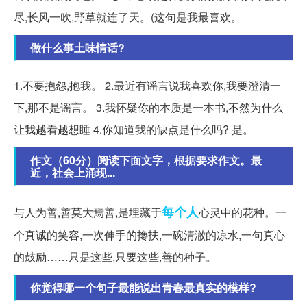
尽,长风一吹,野草就连了天。(这句是我最喜欢。
做什么事土味情话?
1.不要抱怨,抱我。 2.最近有谣言说我喜欢你,我要澄清一
下,那不是谣言。 3.我怀疑你的本质是一本书,不然为什么
让我越看越想睡 4.你知道我的缺点是什么吗? 是。
作文（60分）阅读下面文字，根据要求作文。最
近，社会上涌现...
每个人
与人为善,善莫大焉善,是埋藏于
心灵中的花种。一
个真诚的笑容,一次伸手的搀扶,一碗清澈的凉水,一句真心
的鼓励……只是这些,只要这些,善的种子。
你觉得哪一个句子最能说出青春最真实的模样?