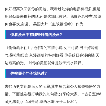
你好很高兴回答你的问题。我看过劲爆的电影有很多,但是
用最劲爆来推荐的话,还是这部比较好。我推荐给楼主,希望
你也喜欢,谢谢。 美国大片《血战钢锯岭》 作为...
快看漫画中有哪些好看的漫画?
《偷偷藏不住》,很好看的言情小说,女主可爱,男主好冷霸
气,桑稚和段嘉许,漫画版的特别好看,你是落日弥漫的橘 天
边透高的光。 对你的爱意就像是波子汽水轻轻。
你被哪个句子惊艳过?
古代历史文化是后人的宝藏,其中蕴含着令人振奋顿悟的力
量。下面挑选很打动我的九句话,分享给大家。 “ 古公亶(dǎ
n)父,来朝(zhāo)走马,率西水浒,至于... 比如“。