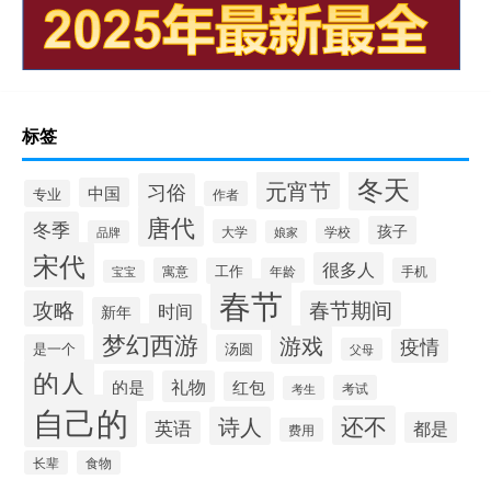
标签
冬天
元宵节
习俗
中国
专业
作者
唐代
冬季
孩子
学校
大学
品牌
娘家
宋代
很多人
寓意
工作
年龄
手机
宝宝
春节
攻略
春节期间
时间
新年
梦幻西游
游戏
疫情
是一个
汤圆
父母
的人
的是
礼物
红包
考试
考生
自己的
还不
诗人
英语
都是
费用
长辈
食物