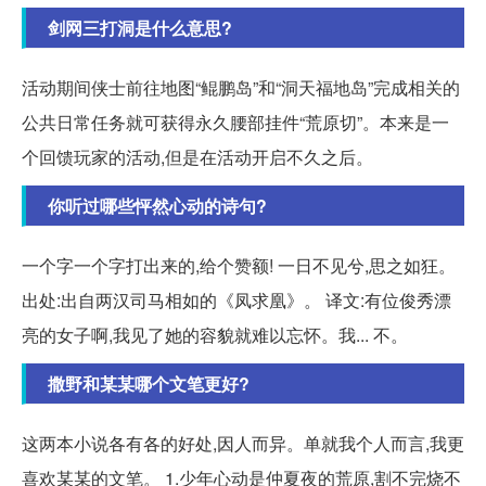
剑网三打洞是什么意思?
活动期间侠士前往地图“鲲鹏岛”和“洞天福地岛”完成相关的
公共日常任务就可获得永久腰部挂件“荒原切”。本来是一
个回馈玩家的活动,但是在活动开启不久之后。
你听过哪些怦然心动的诗句?
一个字一个字打出来的,给个赞额! 一日不见兮,思之如狂。
出处:出自两汉司马相如的《凤求凰》。 译文:有位俊秀漂
亮的女子啊,我见了她的容貌就难以忘怀。我... 不。
撒野和某某哪个文笔更好?
这两本小说各有各的好处,因人而异。单就我个人而言,我更
喜欢某某的文笔。 1.少年心动是仲夏夜的荒原,割不完烧不