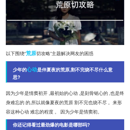
荒原
以下围绕“
切攻略”主题解决网友的困惑
心动
少年的
是仲夏夜的荒原,割不完烧不尽什么意
思?
因为少年是情窦初开 ,最初始的心动 ,是刻骨铭心的 ,也是终
身难忘的 的,所以就像夏夜的荒原 割不完也烧不尽 。来形
容这种心动 难忘的程度 。 因为少年是情窦初。
你还记得看过最劲爆的电影是哪部吗?