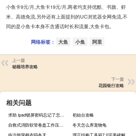
小鱼卡9元/月,大鱼卡19元/月,两者均支持优酷、书旗、虾
米、高德免流,另外还有上面提到的UC浏览器全网免流,不
同的是小鱼卡本身不含通话时长和流量,大鱼卡包。
网络标签：
大鱼
小鱼
阿里
上一篇
秘籍培养攻略
下一篇
花园银行攻略
相关问题
求助 ipad锁屏密码忘记了怎么解锁手机（求助 iPad锁屏密码忘记了怎么解锁）
初始台攻略
自救式消防软管卷盘工作压力（自救式跳楼机简介）
冬天怎么养宠物龟
临沂能穿棉衣吗冬天
理正结构工具箱7.0完美破解版 免费注册版（理正结构工具箱7.0完美破解版 免费注册版功能简介）