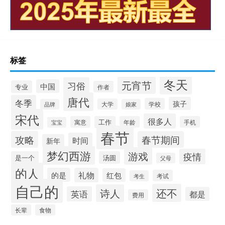
标签
冬天
元宵节
习俗
中国
专业
作者
唐代
冬季
孩子
学校
大学
品牌
娘家
宋代
很多人
寓意
工作
年龄
手机
宝宝
春节
攻略
春节期间
时间
新年
梦幻西游
游戏
疫情
是一个
汤圆
父母
的人
的是
礼物
红包
考试
考生
自己的
还不
诗人
英语
都是
费用
长辈
食物