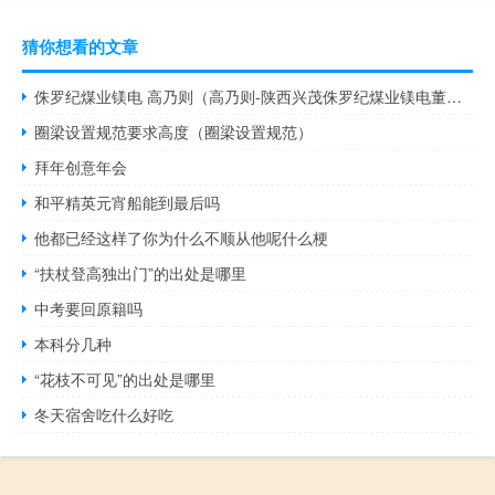
猜你想看的文章
侏罗纪煤业镁电 高乃则（高乃则-陕西兴茂侏罗纪煤业镁电董事长介绍）
圈梁设置规范要求高度（圈梁设置规范）
拜年创意年会
和平精英元宵船能到最后吗
他都已经这样了你为什么不顺从他呢什么梗
“扶杖登高独出门”的出处是哪里
中考要回原籍吗
本科分几种
“花枝不可见”的出处是哪里
冬天宿舍吃什么好吃