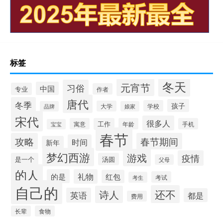
标签
冬天
元宵节
习俗
中国
专业
作者
唐代
冬季
孩子
学校
大学
品牌
娘家
宋代
很多人
寓意
工作
年龄
手机
宝宝
春节
攻略
春节期间
时间
新年
梦幻西游
游戏
疫情
是一个
汤圆
父母
的人
的是
礼物
红包
考试
考生
自己的
还不
诗人
英语
都是
费用
长辈
食物