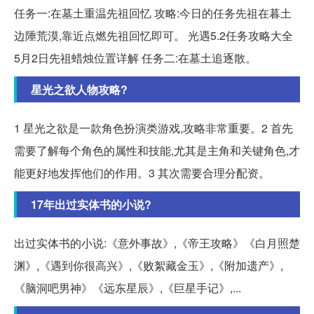
任务一:在墓土重温先祖回忆 攻略:今日的任务先祖在暮土
边陲荒漠,靠近点燃先祖回忆即可。 光遇5.2任务攻略大全
5月2日先祖蜡烛位置详解 任务二:在墓土追逐散。
星光之欲人物攻略?
1 星光之欲是一款角色扮演类游戏,攻略非常重要。2 首先
需要了解每个角色的属性和技能,尤其是主角和关键角色,才
能更好地发挥他们的作用。3 其次需要合理分配资。
17年出过实体书的小说?
出过实体书的小说:《意外事故》,《帝王攻略》《白月照楚
渊》,《遇到你很高兴》,《败絮藏金玉》,《附加遗产》,
《脑洞吧男神》《远东星辰》,《巨星手记》,...