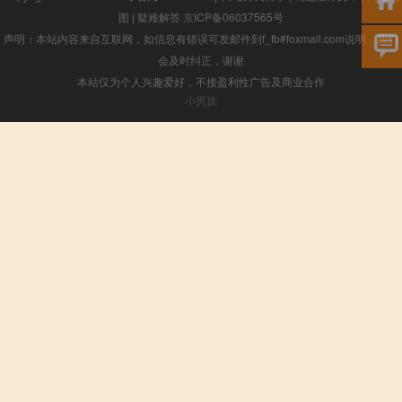
图
|
疑难解答
京ICP备06037565号
声明：本站内容来自互联网，如信息有错误可发邮件到f_fb#foxmail.com说明，我们
会及时纠正，谢谢
本站仅为个人兴趣爱好，不接盈利性广告及商业合作
小男孩