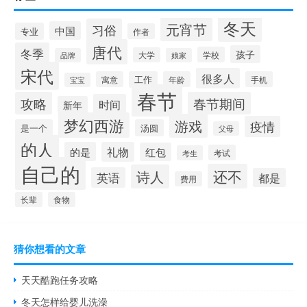
冬天
元宵节
习俗
中国
专业
作者
唐代
冬季
孩子
学校
大学
品牌
娘家
宋代
很多人
寓意
工作
年龄
手机
宝宝
春节
攻略
春节期间
时间
新年
梦幻西游
游戏
疫情
是一个
汤圆
父母
的人
的是
礼物
红包
考试
考生
自己的
还不
诗人
英语
都是
费用
长辈
食物
猜你想看的文章
天天酷跑任务攻略
冬天怎样给婴儿洗澡