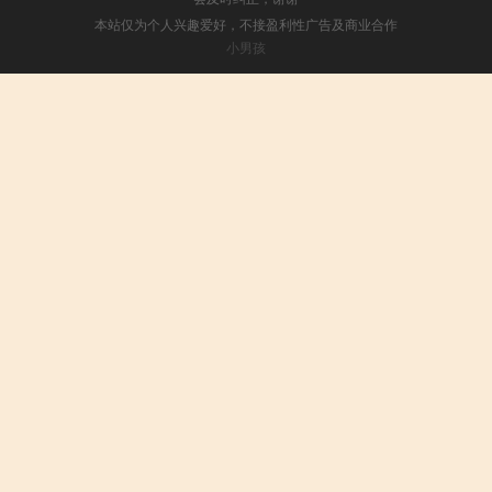
本站仅为个人兴趣爱好，不接盈利性广告及商业合作
小男孩