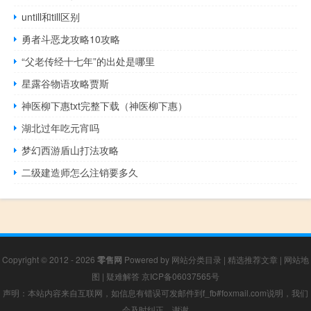
untill和till区别
勇者斗恶龙攻略10攻略
“父老传经十七年”的出处是哪里
星露谷物语攻略贾斯
神医柳下惠txt完整下载（神医柳下惠）
湖北过年吃元宵吗
梦幻西游盾山打法攻略
二级建造师怎么注销要多久
Copyright © 2012 - 2026
零售网
Powered by
网站分类目录
|
精选推荐文章
|
网站地
图
|
疑难解答
京ICP备06037565号
声明：本站内容来自互联网，如信息有错误可发邮件到f_fb#foxmail.com说明，我们
会及时纠正，谢谢