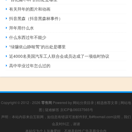
有关拜年的图片和动画
抖音黑森（抖音黑森林事件）
拜年用什么水
什么东西过年不能少
“绿牖依山静啭莺”的出处是哪里
近4000名美国汽车工人联合会成员达成了一项临时协议
高中毕业过年怎么过的
Copyright © 2012 - 2026
零售网
Powered by
网站分类目录
|
精选推荐文章
|
网站地
图
|
疑难解答
京ICP备06037565号
声明：本站内容来自互联网，如信息有错误可发邮件到f_fb#foxmail.com说明，我们
会及时纠正，谢谢
本站仅为个人兴趣爱好，不接盈利性广告及商业合作