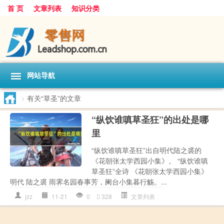
首 页
文章列表
知识分类
网站导航
>
有关“草圣”的文章
“纵饮谁嗔草圣狂”的出处是哪
里
“纵饮谁嗔草圣狂”出自明代陆之裘的
《花朝张太学西园小集》。 “纵饮谁嗔
草圣狂”全诗 《花朝张太学西园小集》
明代 陆之裘 雨霁名园春事芳，阑台小集暮行觞。...
jzz
11-21
0
328
文章列表