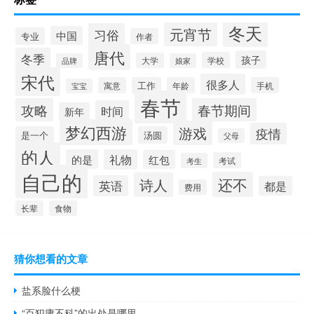
冬天
元宵节
习俗
中国
专业
作者
唐代
冬季
孩子
学校
大学
品牌
娘家
宋代
很多人
寓意
工作
年龄
手机
宝宝
春节
攻略
春节期间
时间
新年
梦幻西游
游戏
疫情
是一个
汤圆
父母
的人
的是
礼物
红包
考试
考生
自己的
还不
诗人
英语
都是
费用
长辈
食物
猜你想看的文章
盐系脸什么梗
“百犯庸不科”的出处是哪里