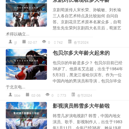
京剧荀派传人宋长荣、孙毓敏、刘长瑜
三人各自艺术特点及比较如何 自问自
答。京剧花旦艺术原本名家众多，自荀
慧生先生荣列京剧四大名旦后，荀派艺
术得以确立...
jjl
02-07
0
742
春节2024
包贝尔多大年龄火起来的
包贝尔的年龄是多少？ 包贝尔目前已经
38岁了。他原名艾志超，出生于1984年
5月3日，黑龙江省哈尔滨市。作为一位
中国内地的男演员和导演，包贝尔毕业
于北京电...
bbe
02-06
0
773
春节2024
影视演员韩雪多大年龄啦
韩雪几岁演电视剧? 韩雪，中国内地女
演员、歌手、影视制作人，出生于1983
年1月11日，今年已经38岁。她从19岁