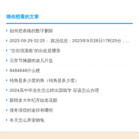
猜你想看的文章
如何把表格的数字删除
2023-09-29 02:25： 路况信息：2023年9月28日17时25分，泉南高速衡炎段云阳山隧道内K693处东往西因车流量大造成交通通行缓慢，至29日2时20分已恢复正常通行。Sa85Za ​​​
“岂但清溪曲”的出处是哪里
元宵节腌腊肉放几斤盐
8484848什么梗
钝角是多少度的角（钝角是多少度）
2024高中毕业生怎么样出国留学 应该怎么办理
眼睛多大年纪开始老花眼
债务清偿的途径有哪些
冬天怎么养宠物龟