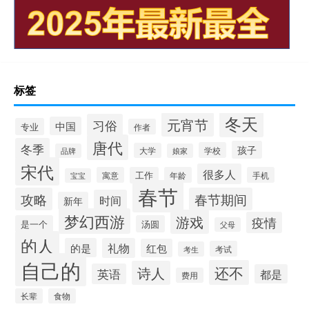
标签
冬天
元宵节
习俗
中国
专业
作者
唐代
冬季
孩子
学校
大学
品牌
娘家
宋代
很多人
寓意
工作
年龄
手机
宝宝
春节
攻略
春节期间
时间
新年
梦幻西游
游戏
疫情
是一个
汤圆
父母
的人
的是
礼物
红包
考试
考生
自己的
还不
诗人
英语
都是
费用
长辈
食物