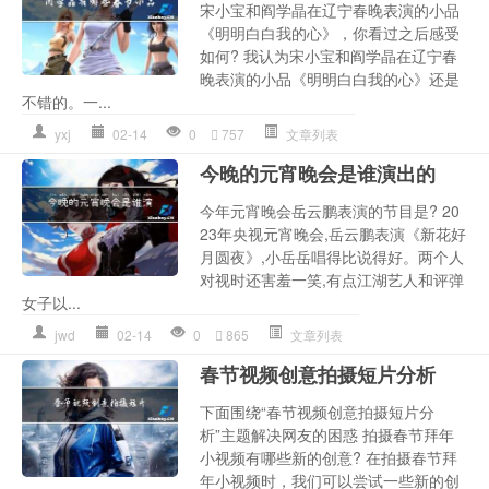
宋小宝和阎学晶在辽宁春晚表演的小品
《明明白白我的心》，你看过之后感受
如何? 我认为宋小宝和阎学晶在辽宁春
晚表演的小品《明明白白我的心》还是
不错的。一...
yxj
02-14
0
757
文章列表
今晚的元宵晚会是谁演出的
今年元宵晚会岳云鹏表演的节目是? 20
23年央视元宵晚会,岳云鹏表演《新花好
月圆夜》,小岳岳唱得比说得好。两个人
对视时还害羞一笑,有点江湖艺人和评弹
女子以...
jwd
02-14
0
865
文章列表
春节视频创意拍摄短片分析
下面围绕“春节视频创意拍摄短片分
析”主题解决网友的困惑 拍摄春节拜年
小视频有哪些新的创意? 在拍摄春节拜
年小视频时，我们可以尝试一些新的创