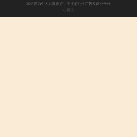
本站仅为个人兴趣爱好，不接盈利性广告及商业合作
小男孩