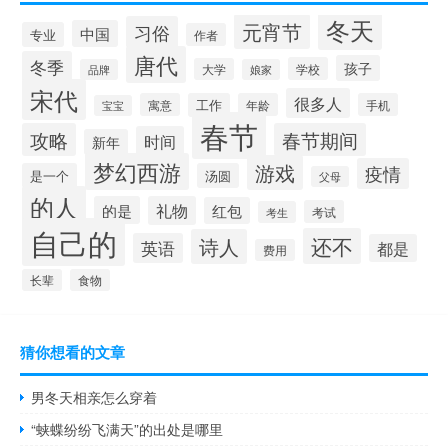
冬天
元宵节
习俗
中国
专业
作者
唐代
冬季
孩子
学校
大学
品牌
娘家
宋代
很多人
寓意
工作
年龄
手机
宝宝
春节
攻略
春节期间
时间
新年
梦幻西游
游戏
疫情
是一个
汤圆
父母
的人
的是
礼物
红包
考试
考生
自己的
还不
诗人
英语
都是
费用
长辈
食物
猜你想看的文章
男冬天相亲怎么穿着
“蛱蝶纷纷飞满天”的出处是哪里