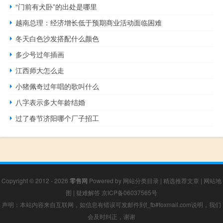
“门前有犬卧”的出处是哪里
越南总理：经济增长低于预期商业活动面临困难
冬天白色沙发搭配什么颜色
多少号过年插画
江西师大怎么走
小猪佩奇过年唱的歌叫什么
八字表示多大年龄结婚
过了春节济阳哪个厂子招工
Copyright © 2012 - 2026
零售网
Powered by
网站分类目录
|
精选推荐文章
|
网站地
图
|
疑难解答
京ICP备06037565号
声明：本站内容来自互联网，如信息有错误可发邮件到f_fb#foxmail.com说明，我们
会及时纠正，谢谢