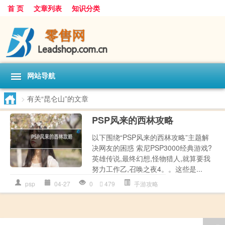
首 页
文章列表
知识分类
网站导航
>
有关“昆仑山”的文章
PSP风来的西林攻略
以下围绕“PSP风来的西林攻略”主题解
决网友的困惑 索尼PSP3000经典游戏?
英雄传说,最终幻想,怪物猎人,就算要我
努力工作乙,召唤之夜4。。这些是...
psp
04-27
0
479
手游攻略