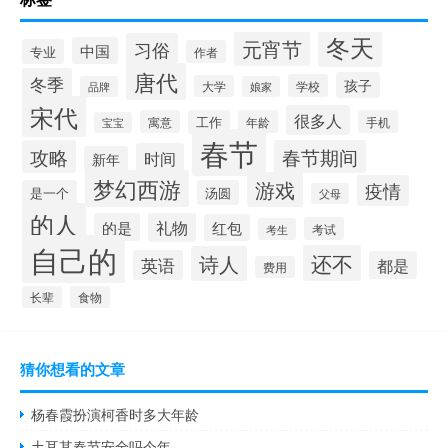
冬天
元宵节
习俗
中国
专业
作者
唐代
冬季
孩子
学校
大学
品牌
娘家
宋代
很多人
寓意
工作
年龄
手机
宝宝
春节
攻略
春节期间
时间
新年
梦幻西游
游戏
疫情
是一个
汤圆
父母
的人
的是
礼物
红包
考试
考生
自己的
还不
诗人
英语
都是
费用
长辈
食物
猜你想看的文章
杨春霞扮演柯香时多大年龄
土耳其春节安全吗今年