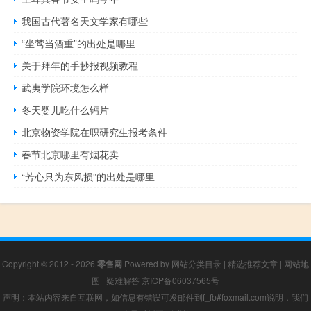
我国古代著名天文学家有哪些
“坐莺当酒重”的出处是哪里
关于拜年的手抄报视频教程
武夷学院环境怎么样
冬天婴儿吃什么钙片
北京物资学院在职研究生报考条件
春节北京哪里有烟花卖
“芳心只为东风损”的出处是哪里
Copyright © 2012 - 2026
零售网
Powered by
网站分类目录
|
精选推荐文章
|
网站地
图
|
疑难解答
京ICP备06037565号
声明：本站内容来自互联网，如信息有错误可发邮件到f_fb#foxmail.com说明，我们