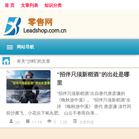
首 页
文章列表
知识分类
网站导航
>
有关“沙鸥”的文章
“招伴只须新稻酒”的出处是哪
里
“招伴只须新稻酒”出自唐代唐彦谦的
《晚秋游中溪》。 “招伴只须新稻酒”全
诗 《晚秋游中溪》 唐代 唐彦谦 淡竹冈
前沙雁飞，小花尖下柘丸肥。 山云不卷雨自薄...
jzz
11-18
0
25
文章列表