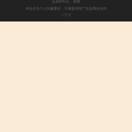
会及时纠正，谢谢
本站仅为个人兴趣爱好，不接盈利性广告及商业合作
小男孩