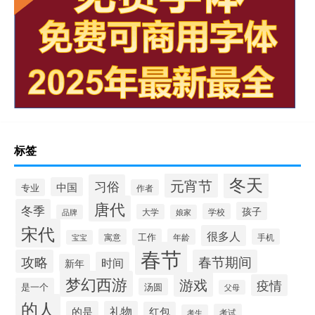
标签
冬天
元宵节
习俗
中国
专业
作者
唐代
冬季
孩子
学校
大学
品牌
娘家
宋代
很多人
寓意
工作
年龄
手机
宝宝
春节
攻略
春节期间
时间
新年
梦幻西游
游戏
疫情
是一个
汤圆
父母
的人
的是
礼物
红包
考试
考生