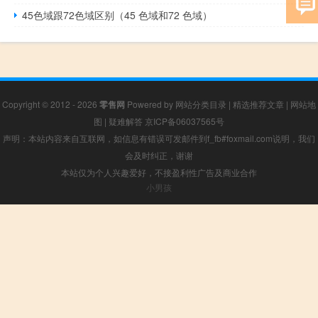
45色域跟72色域区别（45 色域和72 色域）
Copyright © 2012 - 2026
零售网
Powered by
网站分类目录
|
精选推荐文章
|
网站地
图
|
疑难解答
京ICP备06037565号
声明：本站内容来自互联网，如信息有错误可发邮件到f_fb#foxmail.com说明，我们
会及时纠正，谢谢
本站仅为个人兴趣爱好，不接盈利性广告及商业合作
小男孩