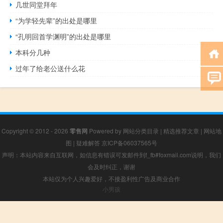
几世同堂拜年
“为学轻先辈”的出处是哪里
“孔明回首学渊明”的出处是哪里
本科分几种
过年了给老公送什么花
Copyright © 2012 - 2026
零售网
Powered by
网站分类目录
|
精选推荐文章
|
网站地
图
|
疑难解答
京ICP备06037565号
声明：本站内容来自互联网，如信息有错误可发邮件到f_fb#foxmail.com说明，我们
会及时纠正，谢谢
本站仅为个人兴趣爱好，不接盈利性广告及商业合作
小男孩