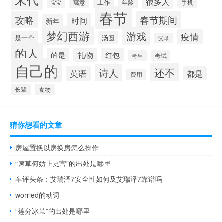
很多人
寓意
工作
年龄
手机
宝宝
春节
攻略
春节期间
时间
新年
梦幻西游
游戏
疫情
是一个
汤圆
父母
的人
的是
礼物
红包
考试
考生
自己的
还不
诗人
英语
都是
费用
长辈
食物
猜你想看的文章
房屋置换以房换房怎么操作
“谏草何妨上史官”的出处是哪里
车评头条：艾瑞泽7安全性如何及艾瑞泽7靠谱吗
worried的动词
“莲分冰茧”的出处是哪里