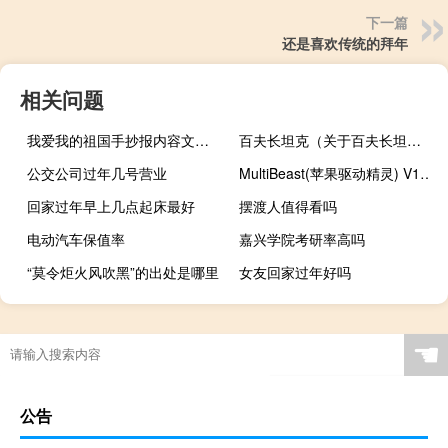
下一篇
还是喜欢传统的拜年
相关问题
我爱我的祖国手抄报内容文字（我爱我的祖国手抄报内容）
百夫长坦克（关于百夫长坦克的介绍）
公交公司过年几号营业
MultiBeast(苹果驱动精灵) V10.4.0 Mac版（MultiBeast(苹果驱动精灵) V10.4.0 Mac版功能简介）
回家过年早上几点起床最好
摆渡人值得看吗
电动汽车保值率
嘉兴学院考研率高吗
“莫令炬火风吹黑”的出处是哪里
女友回家过年好吗
☚
公告