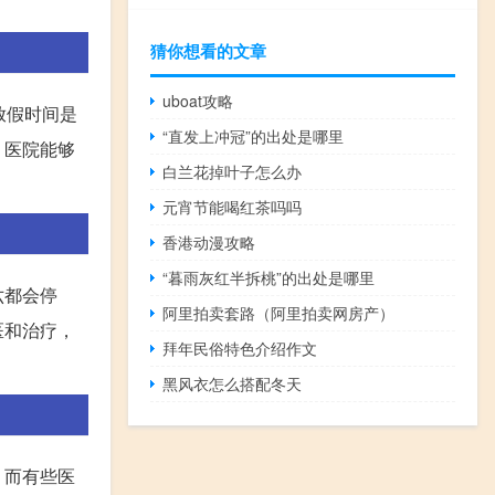
猜你想看的文章
uboat攻略
放假时间是
“直发上冲冠”的出处是哪里
，医院能够
白兰花掉叶子怎么办
元宵节能喝红茶吗吗
香港动漫攻略
“暮雨灰红半拆桃”的出处是哪里
六都会停
阿里拍卖套路（阿里拍卖网房产）
医和治疗，
拜年民俗特色介绍作文
黑风衣怎么搭配冬天
。而有些医