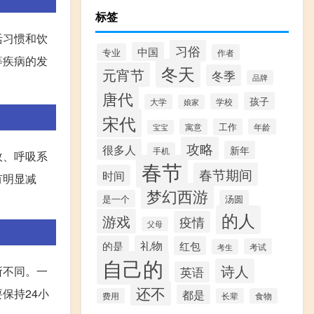
标签
活习惯和饮
习俗
中国
专业
作者
等疾病的发
冬天
元宵节
冬季
品牌
唐代
孩子
学校
大学
娘家
宋代
寓意
工作
年龄
宝宝
攻略
很多人
新年
手机
故、呼吸系
春节
春节期间
时间
有明显减
梦幻西游
是一个
汤圆
的人
游戏
疫情
父母
的是
礼物
红包
考试
考生
自己的
诗人
所不同。一
英语
还不
保持24小
都是
费用
长辈
食物