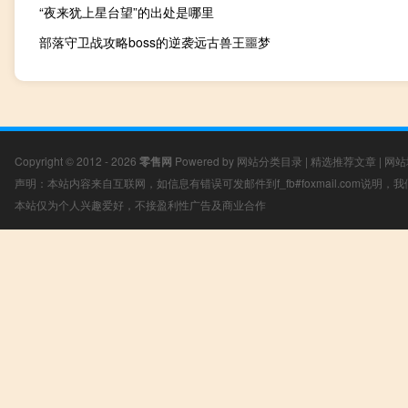
“夜来犹上星台望”的出处是哪里
部落守卫战攻略boss的逆袭远古兽王噩梦
Copyright © 2012 - 2026
零售网
Powered by
网站分类目录
|
精选推荐文章
|
网站
声明：本站内容来自互联网，如信息有错误可发邮件到f_fb#foxmail.com说明
本站仅为个人兴趣爱好，不接盈利性广告及商业合作