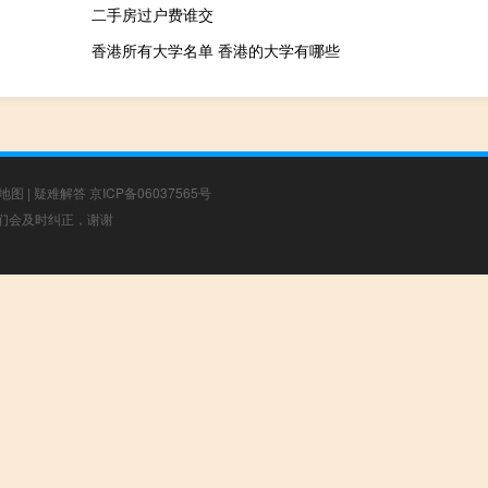
二手房过户费谁交
香港所有大学名单 香港的大学有哪些
地图
|
疑难解答
京ICP备06037565号
，我们会及时纠正，谢谢