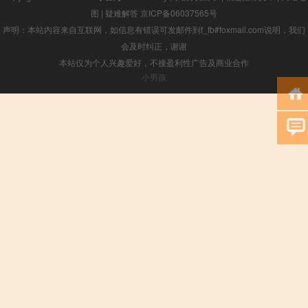
图
|
疑难解答
京ICP备06037565号
声明：本站内容来自互联网，如信息有错误可发邮件到f_fb#foxmail.com说明，我们
会及时纠正，谢谢
本站仅为个人兴趣爱好，不接盈利性广告及商业合作
小男孩