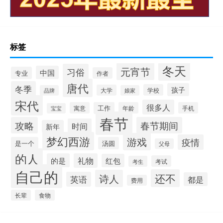
标签
冬天
元宵节
习俗
中国
专业
作者
唐代
冬季
孩子
学校
大学
品牌
娘家
宋代
很多人
寓意
工作
年龄
手机
宝宝
春节
攻略
春节期间
时间
新年
梦幻西游
游戏
疫情
是一个
汤圆
父母
的人
的是
礼物
红包
考试
考生
自己的
还不
诗人
英语
都是
费用
长辈
食物