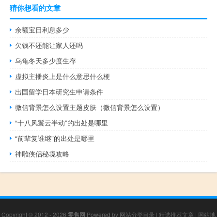
猜你想看的文章
余额宝日利息多少
欠钱不还能让家人还吗
乌龟冬天多少度生存
虚拟主播炎上是什么意思什么梗
出国留学日本研究生申请条件
微信背景怎么设置主题皮肤（微信背景怎么设置）
“十八风鬟云半动”的出处是哪里
“前辈复谁继”的出处是哪里
神雕侠侣秘境攻略
Copyright © 2012 - 2026
零售网
Powered by
网站分类目录
|
精选推荐文章
|
网站地