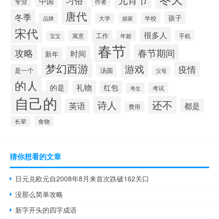
中国
专业
作者
唐代
冬季
孩子
学校
大学
品牌
娘家
宋代
很多人
寓意
工作
年龄
手机
宝宝
春节
攻略
春节期间
时间
新年
梦幻西游
游戏
疫情
是一个
汤圆
父母
的人
的是
礼物
红包
考试
考生
自己的
还不
诗人
英语
都是
费用
长辈
食物
猜你想看的文章
日元兑欧元自2008年8月来首次跌破162关口
没那么简单攻略
新字开头的四字成语