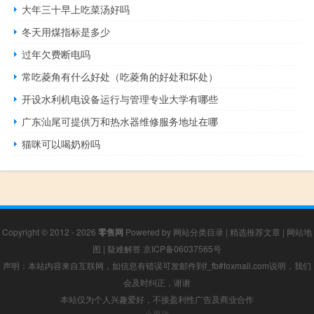
大年三十早上吃菜汤好吗
冬天用煤指标是多少
过年欠费断电吗
常吃菱角有什么好处（吃菱角的好处和坏处）
开设水利机电设备运行与管理专业大学有哪些
广东汕尾可提供万和热水器维修服务地址在哪
猫咪可以喝奶粉吗
Copyright © 2012 - 2026
零售网
Powered by
网站分类目录
|
精选推荐文章
|
网站地
图
|
疑难解答
京ICP备06037565号
声明：本站内容来自互联网，如信息有错误可发邮件到f_fb#foxmail.com说明，我们
会及时纠正，谢谢
本站仅为个人兴趣爱好，不接盈利性广告及商业合作
小男孩