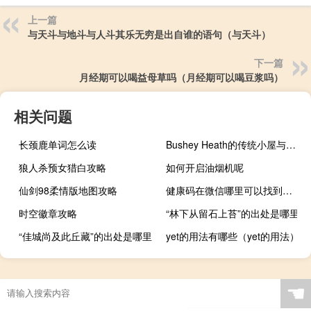
上一篇
与天斗与地斗与人斗其乐无穷是出自谁的语句（与天斗）
下一篇
月经期可以喝益母草吗（月经期可以喝豆浆吗）
相关问题
长颈鹿单词怎么读
Bushey Heath的传统小屋与现代室内设计的结合
狼人杀预女猎白攻略
如何开启油烟机呢
仙剑98柔情版地图攻略
健康码在微信哪里可以找到（健康码在微信哪里）
时空徽章攻略
“林下从留石上苔”的出处是哪里
“佳城尚及此丘藏”的出处是哪里
yet的用法有哪些（yet的用法）
☚