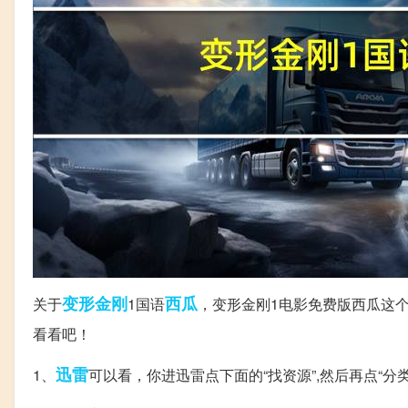
变形金刚
西瓜
关于
1国语
，变形金刚1电影免费版西瓜这
看看吧！
迅雷
1、
可以看，你进迅雷点下面的“找资源”,然后再点“分类