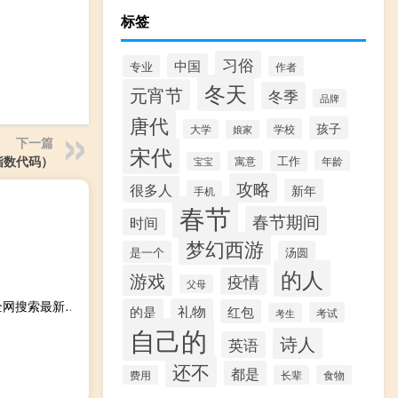
标签
习俗
中国
专业
作者
冬天
元宵节
冬季
品牌
唐代
孩子
学校
大学
娘家
下一篇
宋代
指数代码）
寓意
工作
年龄
宝宝
攻略
很多人
新年
手机
春节
春节期间
时间
梦幻西游
是一个
汤圆
的人
游戏
疫情
父母
2023年10月11日山东省威海市疫情大数据-今日/今天疫情全网搜索最新实时消息动态情况通知播报
的是
礼物
红包
考试
考生
自己的
诗人
英语
还不
都是
费用
长辈
食物