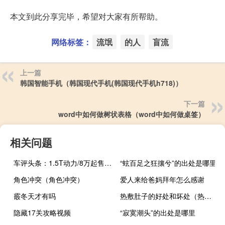
本文到此分享完毕，希望对大家有所帮助。
网络标签：
流氓
的人
盲流
上一篇
韩国智能手机（韩国现代手机(韩国现代手机h718)）
下一篇
word中如何做树状表格（word中如何做桌签）
相关问题
车评头条：1.5T动力/8万起售的MPV这么强大通G50试驾
“蚿百足之狂攘兮”的出处是哪里
角色冲突（角色冲突）
爱人来给爸妈拜年怎么感谢
霰冬天才有吗
热敷肚子的好处和坏处（热敷有什么好处 如何进行热敷）
隐藏17关攻略视频
“寂寞潮头”的出处是哪里