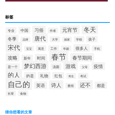
标签
冬天
元宵节
习俗
中国
专业
作者
唐代
冬季
孩子
学校
大学
品牌
娘家
宋代
很多人
寓意
工作
年龄
手机
宝宝
春节
攻略
春节期间
时间
新年
梦幻西游
游戏
疫情
是一个
汤圆
父母
的人
的是
礼物
红包
考试
考生
自己的
还不
诗人
英语
都是
费用
长辈
食物
猜你想看的文章