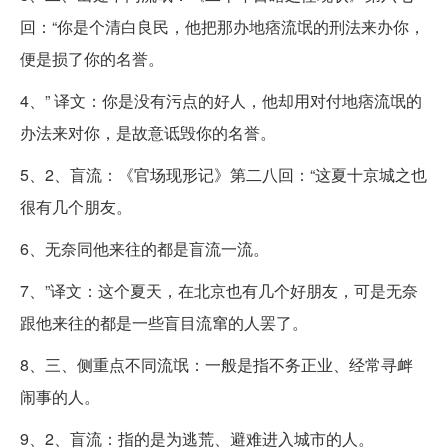
回：“你是个清白良民，他把那办地痞流氓的刑法来办你，
便是损了你的名誉。
4、” 译文：你是没有污点的好人，他却用对付地痞流氓的
办法来对你，是故意诋毁你的名誉。
5、2、盲流：《官场现形记》第二八回：“这夏十京城之也
很有几个朋友。
6、无奈同他来往的都是盲流一流。
7、”译文：这个夏天，在北京也有几个好朋友，可是无奈
跟他来往的都是一些盲目流窜的人罢了。
8、三、侧重点不同流氓：一般是指不务正业、经常寻衅
闹事的人。
9、2、盲流：指的是为逃荒、避难进入城市的人。