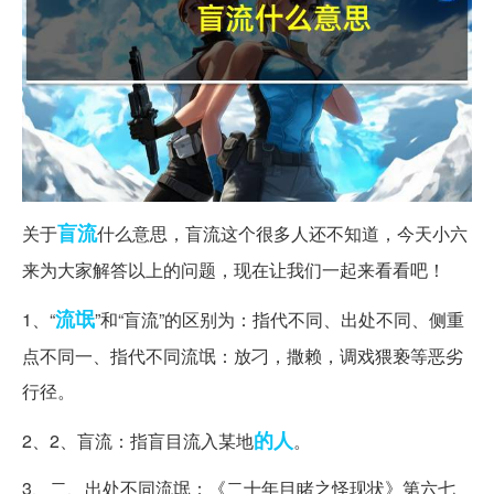
盲流
关于
什么意思，盲流这个很多人还不知道，今天小六
来为大家解答以上的问题，现在让我们一起来看看吧！
流氓
1、“
”和“盲流”的区别为：指代不同、出处不同、侧重
点不同一、指代不同流氓：放刁，撒赖，调戏猥亵等恶劣
行径。
的人
2、2、盲流：指盲目流入某地
。
3、二、出处不同流氓：《二十年目睹之怪现状》第六七