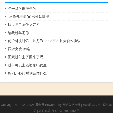
初一是跟谁拜年的
“杰作气无前”的出处是哪里
快过年了拿什么好卖
给我过年吧你
前沿科技时讯：艺龙Expedia宣布扩大合作协议
西游突袭 攻略
回家过年去了回来了吗
过年可以去老婆家吗女生
狗狗开心的时候会做什么
Copyright © 2012 - 2026
零售网
Powered by
网站分类目录
|
精选推荐文章
|
网站地
图
|
疑难解答
京ICP备06037565号