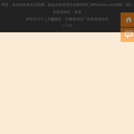
声明：本站内容来自互联网，如信息有错误可发邮件到f_fb#foxmail.com说明，我们
会及时纠正，谢谢
本站仅为个人兴趣爱好，不接盈利性广告及商业合作
小男孩