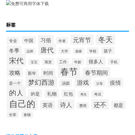
标签
冬天
元宵节
习俗
中国
专业
作者
唐代
冬季
孩子
学校
大学
品牌
娘家
宋代
很多人
寓意
工作
年龄
手机
宝宝
春节
攻略
春节期间
时间
新年
梦幻西游
游戏
疫情
是一个
汤圆
父母
的人
的是
礼物
红包
考试
考生
自己的
还不
诗人
英语
都是
费用
长辈
食物