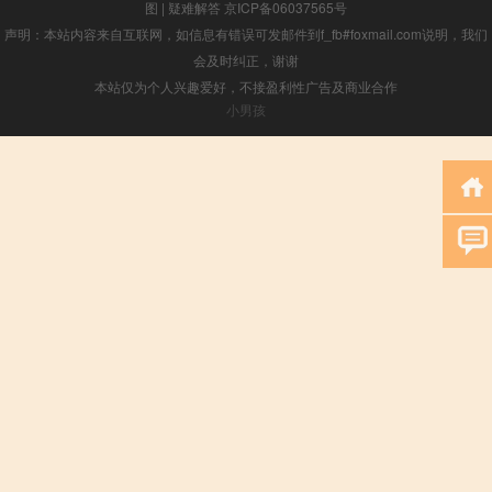
图
|
疑难解答
京ICP备06037565号
声明：本站内容来自互联网，如信息有错误可发邮件到f_fb#foxmail.com说明，我们
会及时纠正，谢谢
本站仅为个人兴趣爱好，不接盈利性广告及商业合作
小男孩