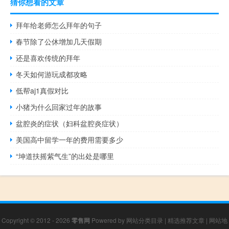
猜你想看的文章
拜年给老师怎么拜年的句子
春节除了公休增加几天假期
还是喜欢传统的拜年
冬天如何游玩成都攻略
低帮aj1真假对比
小猪为什么回家过年的故事
盆腔炎的症状（妇科盆腔炎症状）
美国高中留学一年的费用需要多少
“坤道扶摇紫气生”的出处是哪里
Copyright © 2012 - 2026
零售网
Powered by
网站分类目录
|
精选推荐文章
|
网站地