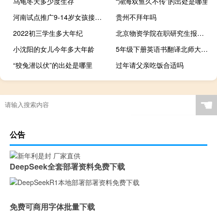
乌龟冬天多少度生存
“湖海双鱼久不传”的出处是哪里
河南试点推广9-14岁女孩接种HPV疫苗
贵州不拜年吗
2022初三学生多大年纪
北京物资学院在职研究生报考条件
小沈阳的女儿今年多大年龄
5年级下册英语书翻译北师大版（5年级下册英语书翻译）
“狡兔潜以伏”的出处是哪里
过年请父亲吃饭合适吗
☚
公告
DeepSeek全套部署资料免费下载
免费可商用字体批量下载