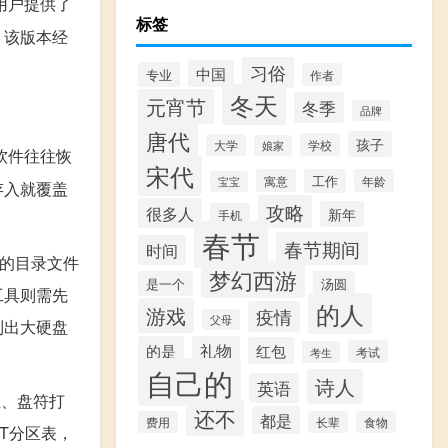
用户提供了
标签
，该版本经
习俗
中国
专业
作者
冬天
元宵节
冬季
品牌
唐代
孩子
学校
大学
娘家
复软件往往恢
宋代
寓意
工作
年龄
宝宝
存入就覆盖
攻略
很多人
新年
手机
春节
春节期间
时间
统的目录文件
梦幻西游
是一个
汤圆
工具则需先
的人
游戏
疫情
父母
列出大硬盘
的是
礼物
红包
考试
考生
自己的
诗人
英语
区、盘符打
还不
都是
费用
长辈
食物
T分区表，