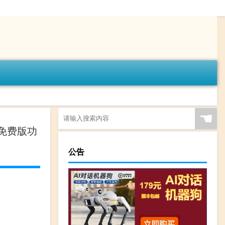
☚
新免费版功
公告