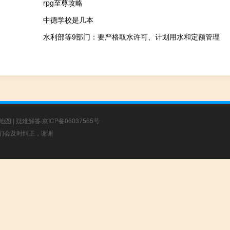
rpg至尊攻略
中德学校是几本
水利部等9部门：要严格取水许可、计划用水和定额管理
地图
|
疑难解答
京ICP备06037565号
，我们会及时纠正，谢谢