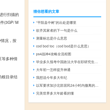
猜你想看的文章
进行扫描的
件(3GP/ M
“平阳县中树”的出处是哪里
欲齐其家者的下一句是什么
测量标志是什么意思
种情况，按
cod bod toc（cod bod是什么意思）
ps4战神4攻略全流程图
区等多种情
毕业多久报考中国政法大学在职研究生更合适
大年初一怎样提升神通
的根目录结
我想说今年多大年纪
以军要求加沙北部居民24小时内撤离的命令引发当地人恐慌
完美世界多大年龄看的懂