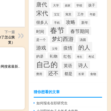
唐代
孩子
学校
大学
娘家
宋代
寓意
工作
年龄
宝宝
攻略
很多人
新年
手机
春节
春节期间
时间
下一篇
除了怎么恢
梦幻西游
是一个
汤圆
复）
的人
游戏
疫情
父母
的是
礼物
红包
考试
考生
自己的
诗人
英语
2023年10月11日山东省威海市疫情大数据-今日/今天疫情全网搜索最新实时消息动态情况通知播报
还不
都是
费用
长辈
食物
猜你想看的文章
如何报名在职研究生
小沈阳的女儿今年多大年龄