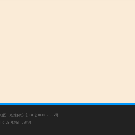
地图
|
疑难解答
京ICP备06037565号
，我们会及时纠正，谢谢