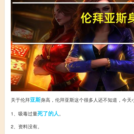
亚斯
关于伦拜
身高，伦拜亚斯这个很多人还不知道，今天
死了
的人
1、吸毒过量
。
2、资料没有。