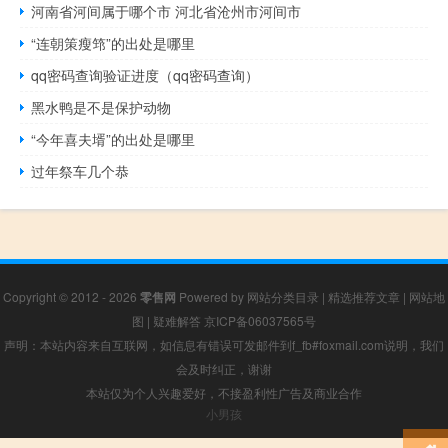
河南省河间属于哪个市 河北省沧州市河间市
“连朝策瘦筇”的出处是哪里
qq密码查询验证进度（qq密码查询）
黑水鸭是不是保护动物
“今年喜夫壻”的出处是哪里
过年祭车几个恭
Copyright © 2012 - 2026
零售网
Powered by
网站分类目录
|
精选推荐文章
|
网站地
图
|
疑难解答
京ICP备06037565号
声明：本站内容来自互联网，如信息有错误可发邮件到f_fb#foxmail.com说明，我们
会及时纠正，谢谢
本站仅为个人兴趣爱好，不接盈利性广告及商业合作
小男孩