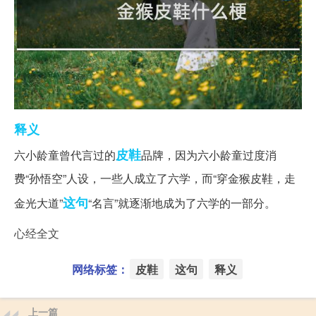
释义
皮鞋
六小龄童曾代言过的
品牌，因为六小龄童过度消
费“孙悟空”人设，一些人成立了六学，而“穿金猴皮鞋，走
这句
金光大道”
“名言”就逐渐地成为了六学的一部分。‌‌‌‌‌‌‌‌‌‌
心经全文
网络标签：
皮鞋
这句
释义
上一篇