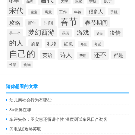
冬季
孩子
学校
大学
品牌
娘家
宋代
很多人
寓意
工作
年龄
手机
宝宝
春节
攻略
春节期间
时间
新年
梦幻西游
游戏
疫情
是一个
汤圆
父母
的人
的是
礼物
红包
考试
考生
自己的
还不
诗人
英语
都是
费用
长辈
食物
猜你想看的文章
幼儿亲社会行为有哪些
8p录屏在哪
车评头条：图实惠还得讲个性 深度测试东风日产劲客
闪电战2攻略苏联