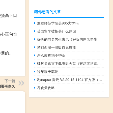
猜你想看的文章
便提高下口
豫章师范学院是985大学吗
英国留学被拒是什么原因
核心语句也
好听的网名男生古风（好听的网名男生）
梦幻西游手游吸血鬼技能
必要的。
怎么教狗狗不护食
破坏者迅雷下载电影天堂（破坏者迅雷下载）
过年啦干嘛呢
Synapse 雷云 V2.20.15.1104 官方版（Synapse 雷云 V2.20.15.1104 官方版功能简介）
下一篇
福要考多久
吞食天攻略