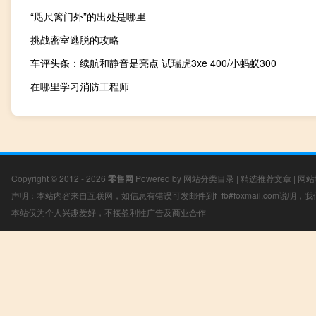
“咫尺篱门外”的出处是哪里
挑战密室逃脱的攻略
车评头条：续航和静音是亮点 试瑞虎3xe 400/小蚂蚁300
在哪里学习消防工程师
Copyright © 2012 - 2026
零售网
Powered by
网站分类目录
|
精选推荐文章
|
网站
声明：本站内容来自互联网，如信息有错误可发邮件到f_fb#foxmail.com说明
本站仅为个人兴趣爱好，不接盈利性广告及商业合作