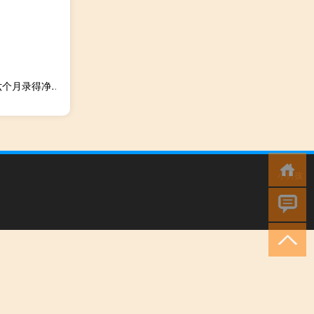
阿里影业(01060.HK)：预期本集团截至2023年9月30日止六个月录得净利润不低于人民币4.5亿元而截至2022年9月30日止六个月录得净亏损约为人民币2,230万元及截至2023年3月31日止财政年度录得净亏损约为人民币2.911亿元
小男孩