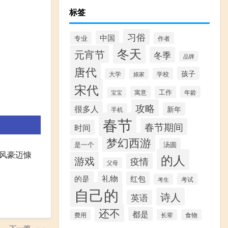
标签
习俗
中国
专业
作者
冬天
元宵节
冬季
品牌
唐代
孩子
学校
大学
娘家
宋代
寓意
工作
年龄
宝宝
攻略
很多人
新年
手机
春节
春节期间
时间
梦幻西游
是一个
汤圆
风豪迈慷
的人
游戏
疫情
父母
的是
礼物
红包
考试
考生
自己的
诗人
英语
还不
都是
费用
长辈
食物