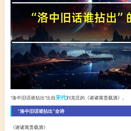
宋代
“洛中旧话谁拈出”出自
刘克庄的《谢诸寓贵载酒》。
“洛中旧话谁拈出”全诗
《谢诸寓贵载酒》