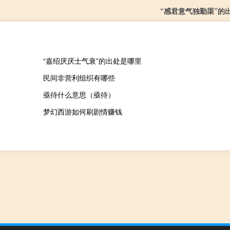
“感君意气独勤渠”的
“嘉绍厌厌士气衰”的出处是哪里
民间非营利组织有哪些
亟待什么意思（亟待）
梦幻西游如何刷剧情赚钱