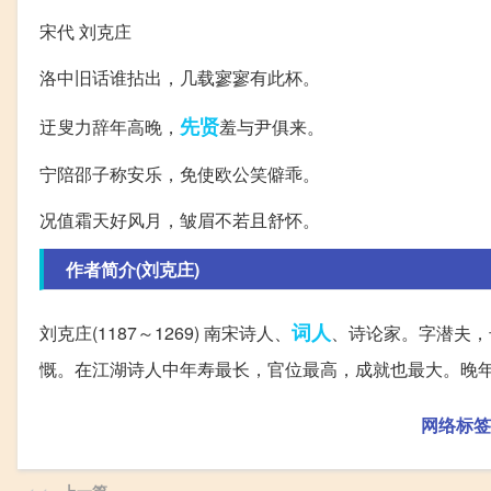
宋代 刘克庄
洛中旧话谁拈出，几载寥寥有此杯。
先贤
迂叟力辞年高晚，
羞与尹俱来。
宁陪邵子称安乐，免使欧公笑僻乖。
况值霜天好风月，皱眉不若且舒怀。
作者简介(刘克庄)
词人
刘克庄(1187～1269) 南宋诗人、
、诗论家。字潜夫，
慨。在江湖诗人中年寿最长，官位最高，成就也最大。晚
网络标签