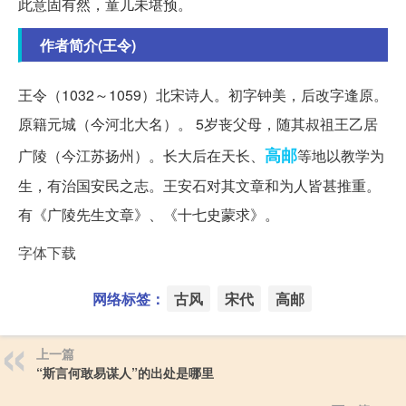
此意固有然，童儿未堪预。
作者简介(王令)
王令（1032～1059）北宋诗人。初字钟美，后改字逢原。
原籍元城（今河北大名）。 5岁丧父母，随其叔祖王乙居
高邮
广陵（今江苏扬州）。长大后在天长、
等地以教学为
生，有治国安民之志。王安石对其文章和为人皆甚推重。
有《广陵先生文章》、《十七史蒙求》。
字体下载
网络标签：
古风
宋代
高邮
上一篇
“斯言何敢易谋人”的出处是哪里