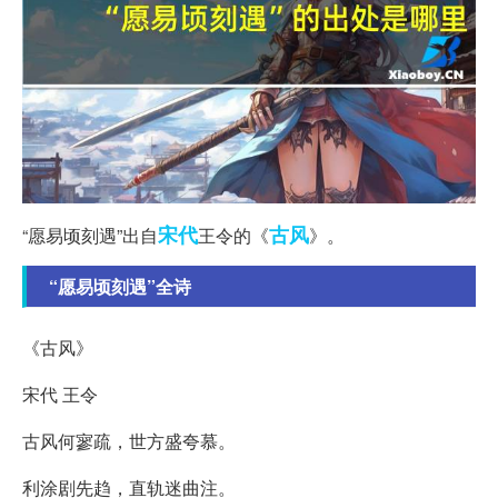
宋代
古风
“愿易顷刻遇”出自
王令的《
》。
“愿易顷刻遇”全诗
《古风》
宋代 王令
古风何寥疏，世方盛夸慕。
利涂剧先趋，直轨迷曲注。