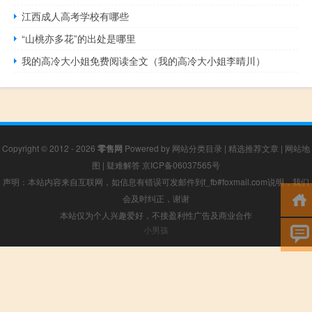
江西成人高考学校有哪些
“山桃亦多花”的出处是哪里
我的高冷大小姐免费阅读全文（我的高冷大小姐李晴川）
Copyright © 2012 - 2026
零售网
Powered by
网站分类目录
|
精选推荐文章
|
网站地
图
|
疑难解答
京ICP备06037565号
声明：本站内容来自互联网，如信息有错误可发邮件到f_fb#foxmail.com说明，我们
会及时纠正，谢谢
本站仅为个人兴趣爱好，不接盈利性广告及商业合作
小男孩