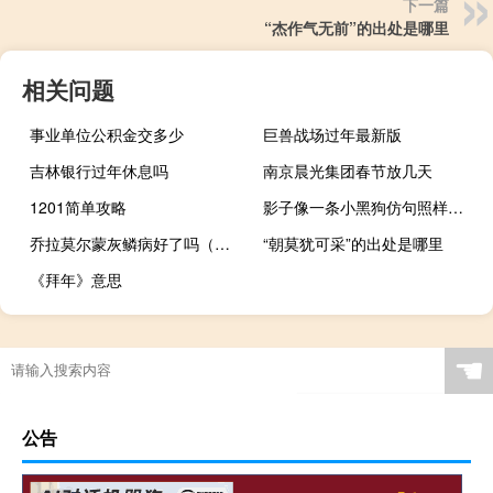
下一篇
“杰作气无前”的出处是哪里
相关问题
事业单位公积金交多少
巨兽战场过年最新版
吉林银行过年休息吗
南京晨光集团春节放几天
1201简单攻略
影子像一条小黑狗仿句照样子写句子
乔拉莫尔蒙灰鳞病好了吗（乔拉莫尔蒙）
“朝莫犹可采”的出处是哪里
《拜年》意思
☚
公告