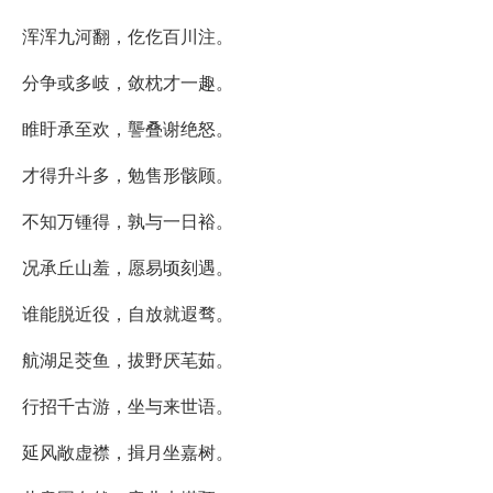
浑浑九河翻，仡仡百川注。
分争或多岐，敛枕才一趣。
睢盱承至欢，讋叠谢绝怒。
才得升斗多，勉售形骸顾。
不知万锺得，孰与一日裕。
况承丘山羞，愿易顷刻遇。
谁能脱近役，自放就遐骛。
航湖足茭鱼，拔野厌芼茹。
行招千古游，坐与来世语。
延风敞虚襟，揖月坐嘉树。