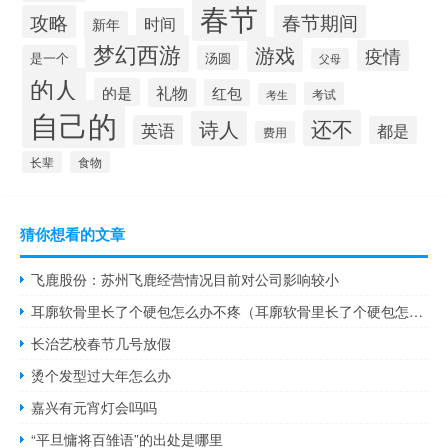
春节
攻略
春节期间
时间
新年
梦幻西游
游戏
疫情
是一个
汤圆
父母
的人
的是
礼物
红包
考试
考生
自己的
还不
诗人
英语
都是
费用
长辈
食物
猜你想看的文章
飞鹿股份：苏州飞鹿经营情况目前对公司影响较小
耳廓软骨里长了个硬包怎么办不疼（耳廓软骨里长了个硬包怎么办）
长治艺校春节几号放假
烫个发型过大年怎么办
嘉兴有元宵灯会吗吗
“平旦慵将百雏语”的出处是哪里