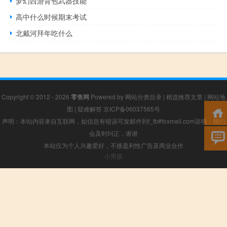
梦幻西游背包武器技能
高中什么时候期末考试
北戴河拜年吃什么
Copyright © 2012 - 2026
零售网
Powered by
网站分类目录
|
精选推荐文章
|
网站地
图
|
疑难解答
京ICP备06037565号
声明：本站内容来自互联网，如信息有错误可发邮件到f_fb#foxmail.com说明，我们
会及时纠正，谢谢
本站仅为个人兴趣爱好，不接盈利性广告及商业合作
小男孩