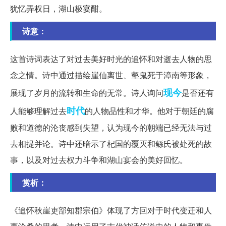
犹忆弄权日，湖山极宴酣。
诗意：
这首诗词表达了对过去美好时光的追怀和对逝去人物的思
念之情。诗中通过描绘崖仙离世、壑鬼死于漳南等形象，
现今
展现了岁月的流转和生命的无常。诗人询问
是否还有
时代
人能够理解过去
的人物品性和才华。他对于朝廷的腐
败和道德的沦丧感到失望，认为现今的朝端已经无法与过
去相提并论。诗中还暗示了杞国的覆灭和鲧氏被处死的故
事，以及对过去权力斗争和湖山宴会的美好回忆。
赏析：
《追怀秋崖吏部知郡宗伯》体现了方回对于时代变迁和人