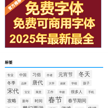
标签
冬天
元宵节
习俗
中国
专业
作者
唐代
冬季
孩子
学校
大学
品牌
娘家
宋代
很多人
寓意
工作
年龄
手机
宝宝
春节
攻略
春节期间
时间
新年
梦幻西游