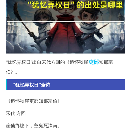
吏部
“犹忆弄权日”出自宋代方回的《追怀秋崖
知郡宗
伯》。
“犹忆弄权日”全诗
《追怀秋崖吏部知郡宗伯》
宋代 方回
崖仙终牖下，壑鬼死漳南。