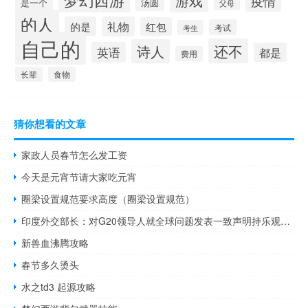
游戏
疫情
是一个
汤圆
父母
的人
的是
礼物
红包
考试
考生
自己的
还不
诗人
英语
都是
费用
长辈
食物
猜你想看的文章
家政人员春节怎么发工资
今天是元宵节请大家吃元宵
圈梁设置规范要求高度（圈梁设置规范）
印度外交部长：对G20领导人就全球问题发表一致声明持乐观态度
新兽血沸腾攻略
春节多久烫头
水之td3 起源攻略