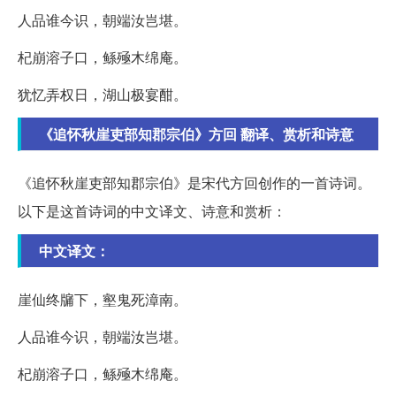
人品谁今识，朝端汝岂堪。
杞崩溶子口，鲧殛木绵庵。
犹忆弄权日，湖山极宴酣。
《追怀秋崖吏部知郡宗伯》方回 翻译、赏析和诗意
《追怀秋崖吏部知郡宗伯》是宋代方回创作的一首诗词。
以下是这首诗词的中文译文、诗意和赏析：
中文译文：
崖仙终牖下，壑鬼死漳南。
人品谁今识，朝端汝岂堪。
杞崩溶子口，鲧殛木绵庵。