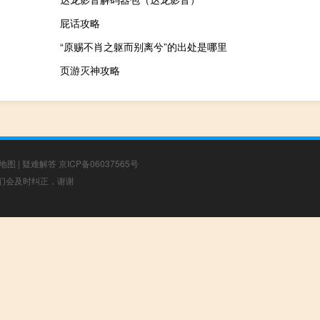
屁话攻略
“原赐不肖之躯而别离兮”的出处是哪里
页游灭神攻略
地图
|
疑难解答
京ICP备06037565号
，我们会及时纠正，谢谢