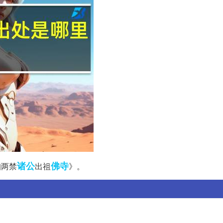
诸公
佛寺
洎两禁
出祖
》。