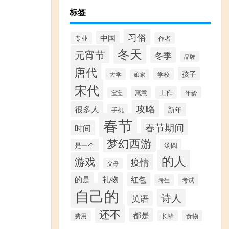
标签
习俗
中国
专业
作者
冬天
元宵节
冬季
品牌
唐代
孩子
学校
大学
娘家
宋代
寓意
工作
年龄
宝宝
攻略
很多人
新年
手机
春节
春节期间
时间
梦幻西游
是一个
汤圆
的人
游戏
疫情
父母
的是
礼物
红包
考试
考生
自己的
诗人
英语
还不
都是
费用
长辈
食物