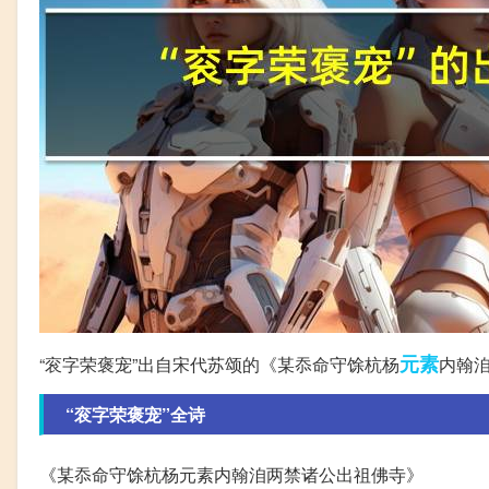
元素
“衮字荣褒宠”出自宋代苏颂的《某忝命守馀杭杨
内翰
“衮字荣褒宠”全诗
《某忝命守馀杭杨元素内翰洎两禁诸公出祖佛寺》