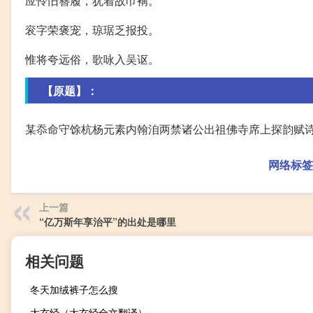
应怜旧簪履，犹着故巾褠。
衮字荣褒宠，琼琚乏报投。
惟将夸远俗，歌咏入吴讴。
【原题】：
某忝命守馀杭杨元素内翰洎两禁诸公出祖佛寺席上探韵赋
网络标签
上一篇
“亿万斯年享治平”的出处是哪里
相关问题
冬天加绒裤子怎么搜
太玄经（太玄经全文翻译）