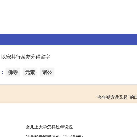
诗以宠其行某亦分得留字
：
佛寺
元素
诸公
“今年朔方兵又起”的
女儿上大学怎样过年说说
达龙影音解码器包（达龙影音）