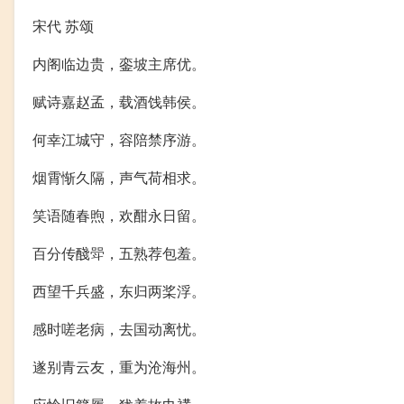
宋代 苏颂
内阁临边贵，銮坡主席优。
赋诗嘉赵孟，载酒饯韩侯。
何幸江城守，容陪禁序游。
烟霄惭久隔，声气荷相求。
笑语随春煦，欢酣永日留。
百分传醆斝，五熟荐包羞。
西望千兵盛，东归两桨浮。
感时嗟老病，去国动离忧。
遂别青云友，重为沧海州。