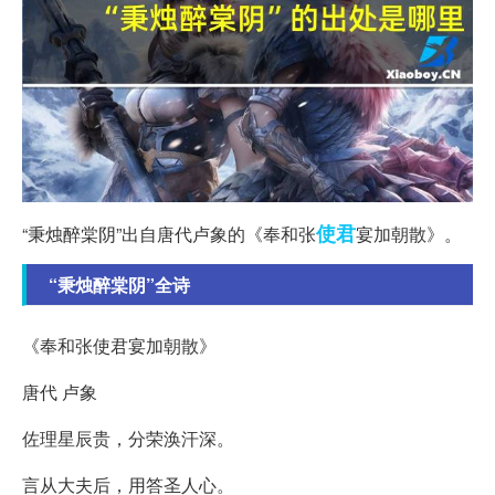
使君
“秉烛醉棠阴”出自唐代卢象的《奉和张
宴加朝散》。
“秉烛醉棠阴”全诗
《奉和张使君宴加朝散》
唐代 卢象
佐理星辰贵，分荣涣汗深。
言从大夫后，用答圣人心。