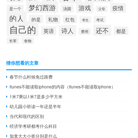
梦幻西游
游戏
疫情
是一个
汤圆
父母
的人
的是
礼物
红包
考试
考生
自己的
还不
诗人
英语
都是
费用
长辈
食物
猜你想看的文章
春节什么时候免过路费
itunes不能读取iphone的内容（itunes不能读取iphone）
1米7乘以1米7是多少平方米
幼儿园小班读一年还是半年
当代和现代的区别
经济学考研都考什么科目
加拿大大小签分别是什么