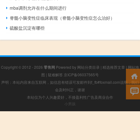
mba调剂允许在什么期间进行
脊髓小脑变性症临床表现（脊髓小脑变性症怎么治好）
硫酸盐沉淀有哪些
Copyright © 2012 - 2026
零售网
Powered by
网站分类目录
|
精选推荐文章
|
网站地
图
|
疑难解答
京ICP备06037565号
声明：本站内容来自互联网，如信息有错误可发邮件到f_fb#foxmail.com说明，我们
会及时纠正，谢谢
本站仅为个人兴趣爱好，不接盈利性广告及商业合作
小男孩