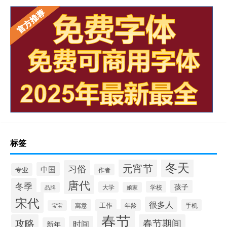
标签
冬天
元宵节
习俗
中国
专业
作者
唐代
冬季
孩子
学校
大学
品牌
娘家
宋代
很多人
寓意
工作
年龄
手机
宝宝
春节
攻略
春节期间
时间
新年