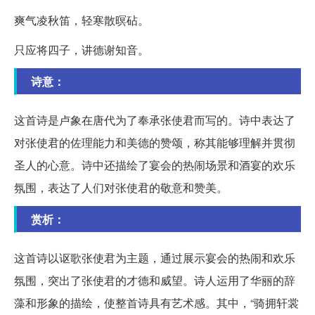
爽气凌秋笛，轻寒散暝砧。
只应将四子，讲德谢知音。
诗意：
这首诗是卢象在唐代为了奉承张使君而写的。诗中表达了
对张使君的佐理能力和美德的赞颂，称其能够理解并贯彻
圣人的心意。诗中还描绘了宴会的热闹场景和酒宴的欢乐
氛围，表达了人们对张使君的敬意和赞美。
赏析：
这首诗以讴歌张使君为主题，通过展示宴会的热闹和欢乐
氛围，突出了张使君的才德和威望。诗人运用了华丽的辞
藻和形象的描绘，使整首诗具有艺术感。其中，“骑拥轩裳