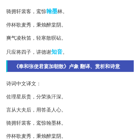
翰墨
骑拥轩裳客，鸾惊
林。
停杯歌麦秀，秉烛醉棠阴。
爽气凌秋笛，轻寒散暝砧。
知音
只应将四子，讲德谢
。
《奉和张使君宴加朝散》卢象 翻译、赏析和诗意
诗词中文译文：
佐理星辰贵，分荣涣汗深。
言从大夫后，用答圣人心。
骑拥轩裳客，鸾惊翰墨林。
停杯歌麦秀，秉烛醉棠阴。