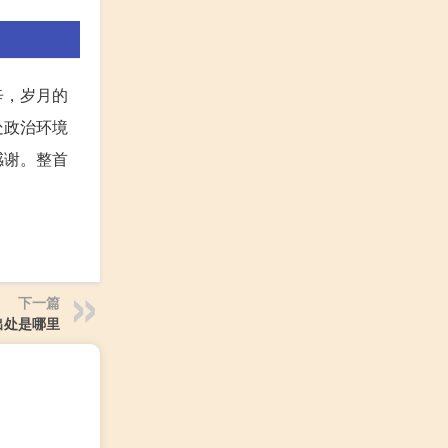
辛，岁月的
处政治环境
感谢。整首
下一篇
出处是哪里