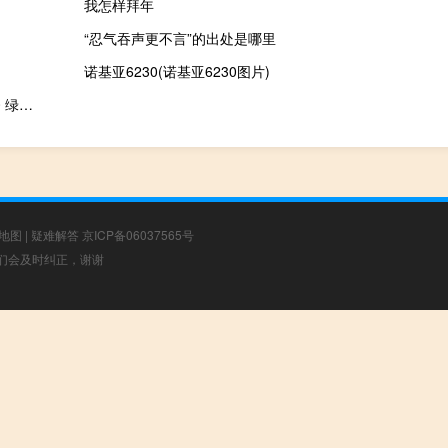
我怎样拜年
“忍气吞声更不言”的出处是哪里
诺基亚6230(诺基亚6230图片)
万能游戏辅助生成器 V1.0 绿色免费版（万能游戏辅助生成器 V1.0 绿色免费版功能简介）
地图
|
疑难解答
京ICP备06037565号
，我们会及时纠正，谢谢