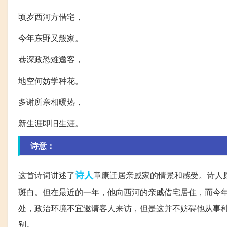
顷岁西河方借宅，
今年东野又般家。
巷深政恐难邀客，
地空何妨学种花。
多谢所亲相暖热，
新生涯即旧生涯。
诗意：
诗人
这首诗词讲述了
章康迁居亲戚家的情景和感受。诗人
斑白。但在最近的一年，他向西河的亲戚借宅居住，而今
处，政治环境不宜邀请客人来访，但是这并不妨碍他从事
别。