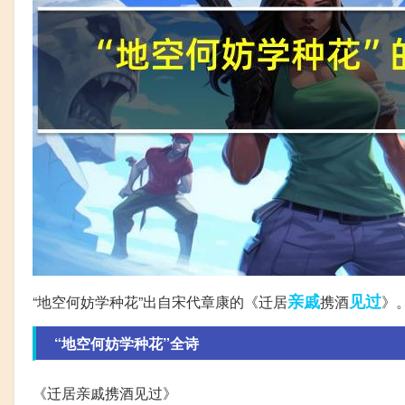
亲戚
见过
“地空何妨学种花”出自宋代章康的《迁居
携酒
》
“地空何妨学种花”全诗
《迁居亲戚携酒见过》