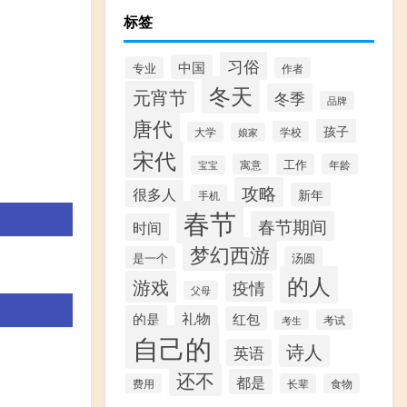
标签
习俗
中国
专业
作者
冬天
元宵节
冬季
品牌
唐代
孩子
学校
大学
娘家
宋代
寓意
工作
年龄
宝宝
攻略
很多人
新年
手机
春节
春节期间
时间
梦幻西游
是一个
汤圆
的人
游戏
疫情
父母
的是
礼物
红包
考试
考生
自己的
诗人
英语
还不
都是
费用
长辈
食物