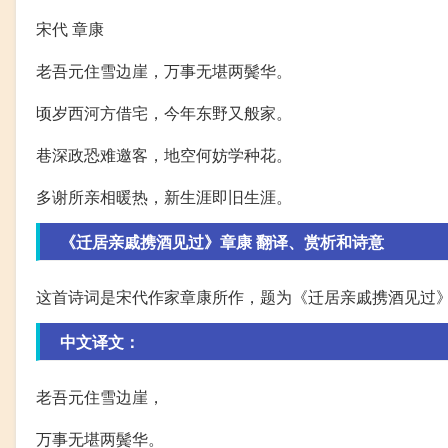
宋代 章康
老吾元住雪边崖，万事无堪两鬓华。
顷岁西河方借宅，今年东野又般家。
巷深政恐难邀客，地空何妨学种花。
多谢所亲相暖热，新生涯即旧生涯。
《迁居亲戚携酒见过》章康 翻译、赏析和诗意
这首诗词是宋代作家章康所作，题为《迁居亲戚携酒见过
中文译文：
老吾元住雪边崖，
万事无堪两鬓华。