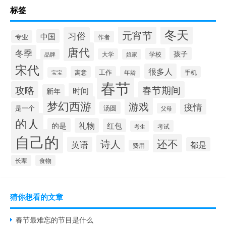
标签
冬天
元宵节
习俗
中国
专业
作者
唐代
冬季
孩子
学校
大学
品牌
娘家
宋代
很多人
寓意
工作
年龄
手机
宝宝
春节
攻略
春节期间
时间
新年
梦幻西游
游戏
疫情
是一个
汤圆
父母
的人
的是
礼物
红包
考试
考生
自己的
还不
诗人
英语
都是
费用
长辈
食物
猜你想看的文章
春节最难忘的节目是什么