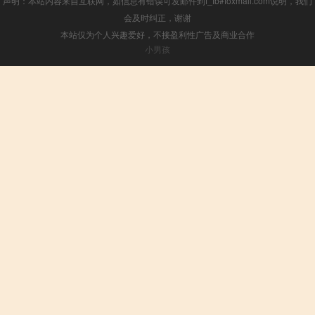
声明：本站内容来自互联网，如信息有错误可发邮件到f_fb#foxmail.com说明，我们
会及时纠正，谢谢
本站仅为个人兴趣爱好，不接盈利性广告及商业合作
小男孩