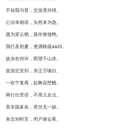
不知我与君，交游竟何得。
心法幸相语，头然未为急。
愿为穿云鹘，莫作将雏鸭。
我行及初夏，煮酒映疏aa25。
故乡在何许，西望千山赤。
兹游定安归，东泛万顷白。
一欢宁复再，起舞花堕帻。
将行出苦语，不用儿女泣。
吾非固多矣，君岂无一缺。
各念别时言，闭户谢众客。