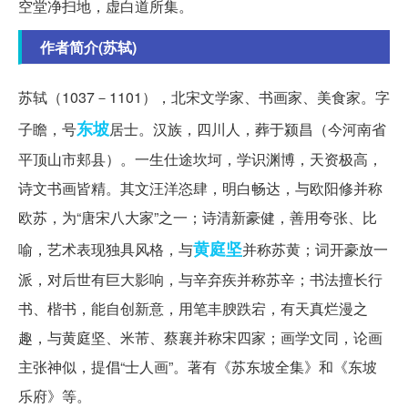
空堂净扫地，虚白道所集。
作者简介(苏轼)
苏轼（1037－1101），北宋文学家、书画家、美食家。字
东坡
子瞻，号
居士。汉族，四川人，葬于颍昌（今河南省
平顶山市郏县）。一生仕途坎坷，学识渊博，天资极高，
诗文书画皆精。其文汪洋恣肆，明白畅达，与欧阳修并称
欧苏，为“唐宋八大家”之一；诗清新豪健，善用夸张、比
黄庭坚
喻，艺术表现独具风格，与
并称苏黄；词开豪放一
派，对后世有巨大影响，与辛弃疾并称苏辛；书法擅长行
书、楷书，能自创新意，用笔丰腴跌宕，有天真烂漫之
趣，与黄庭坚、米芾、蔡襄并称宋四家；画学文同，论画
主张神似，提倡“士人画”。著有《苏东坡全集》和《东坡
乐府》等。