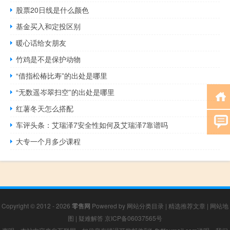
股票20日线是什么颜色
基金买入和定投区别
暖心话给女朋友
竹鸡是不是保护动物
“借指松椿比寿”的出处是哪里
“无数遥岑翠扫空”的出处是哪里
红薯冬天怎么搭配
车评头条：艾瑞泽7安全性如何及艾瑞泽7靠谱吗
大专一个月多少课程
Copyright © 2012 - 2026
零售网
Powered by
网站分类目录
|
精选推荐文章
|
网站地
图
|
疑难解答
京ICP备06037565号