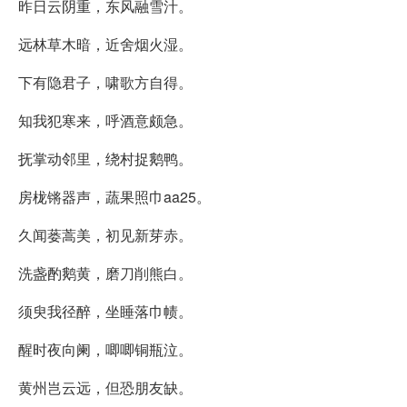
昨日云阴重，东风融雪汁。
远林草木暗，近舍烟火湿。
下有隐君子，啸歌方自得。
知我犯寒来，呼酒意颇急。
抚掌动邻里，绕村捉鹅鸭。
房栊锵器声，蔬果照巾aa25。
久闻蒌蒿美，初见新芽赤。
洗盏酌鹅黄，磨刀削熊白。
须臾我径醉，坐睡落巾帻。
醒时夜向阑，唧唧铜瓶泣。
黄州岂云远，但恐朋友缺。