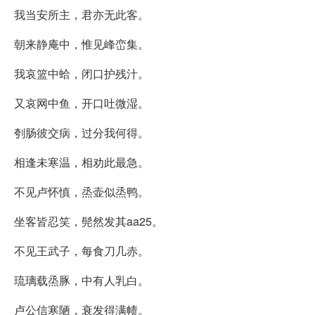
我当安所主，君亦无此客。
朝来静庵中，惟见峰峦集。
我哀篮中蛤，闭口护残汁。
又哀网中鱼，开口吐微湿。
刳肠彼交病，过分我何得。
相逢未寒温，相劝此最急。
不见卢怀慎，烝壶似烝鸭。
坐客皆忍笑，髡然发其aa25。
不见王武子，每食刀几赤。
琉璃载烝豚，中有人乳白。
卢公信寒陋，衰发得满帻。