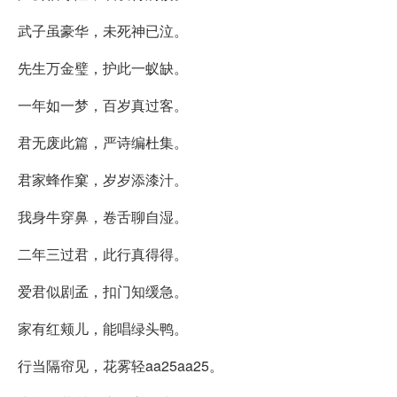
武子虽豪华，未死神已泣。
先生万金璧，护此一蚁缺。
一年如一梦，百岁真过客。
君无废此篇，严诗编杜集。
君家蜂作窠，岁岁添漆汁。
我身牛穿鼻，卷舌聊自湿。
二年三过君，此行真得得。
爱君似剧孟，扣门知缓急。
家有红颊儿，能唱绿头鸭。
行当隔帘见，花雾轻aa25aa25。