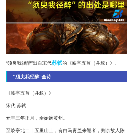
苏轼
“须臾我径醉”出自宋代
的《岐亭五首（并叙）》。
“须臾我径醉”全诗
《岐亭五首（并叙）》
宋代 苏轼
元丰三年正月，余始谪黄州。
至岐亭北二十五里山上，有白马青盖来迎者，则余故人陈