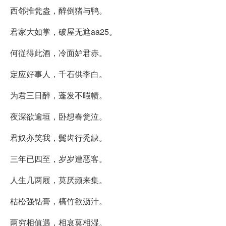
西邻推瓮盎，醉倒猪与鸭。
君家大如掌，破屋无遮aa25。
何従得此酒，冷面妒君赤。
定应好事人，千石供李白。
为君三日醉，蓬发不暇帻。
夜深欲逾垣，卧想春瓮泣。
君奴亦笑我，鬓齿行秃缺。
三年已四至，岁岁遭恶客。
人生几两屐，莫厌频来集。
枯松强钻膏，槁竹欲沥汁。
两穷相值遇，相哀莫相湿。