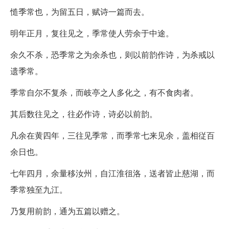
慥季常也，为留五日，赋诗一篇而去。
明年正月，复往见之，季常使人劳余于中途。
余久不杀，恐季常之为余杀也，则以前韵作诗，为杀戒以
遗季常。
季常自尔不复杀，而岐亭之人多化之，有不食肉者。
其后数往见之，往必作诗，诗必以前韵。
凡余在黄四年，三往见季常，而季常七来见余，盖相従百
余日也。
七年四月，余量移汝州，自江淮徂洛，送者皆止慈湖，而
季常独至九江。
乃复用前韵，通为五篇以赠之。