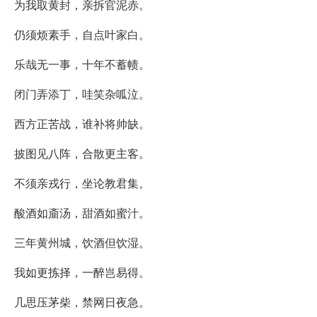
为我取黄封，亲拆官泥赤。
仍须烦素手，自点叶家白。
乐哉无一事，十年不蓄帻。
闭门弄添丁，哇笑杂呱泣。
西方正苦战，谁补将帅缺。
披图见八阵，合散更主客。
不须亲戎行，坐论教君集。
酸酒如齑汤，甜酒如蜜汁。
三年黄州城，饮酒但饮湿。
我如更拣择，一醉岂易得。
几思压茅柴，禁网日夜急。