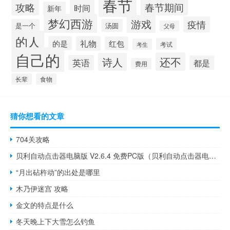
春节
攻略
春节期间
时间
新年
梦幻西游
游戏
疫情
是一个
汤圆
父母
的人
的是
礼物
红包
考试
考生
自己的
还不
诗人
英语
都是
费用
长辈
食物
猜你想看的文章
704关攻略
贝利自动点击器电脑版 V2.6.4 免费PC版（贝利自动点击器电脑版 V2.6.4 免费PC版功能简介）
“月出砧杵动”的出处是哪里
木乃伊迷宫 攻略
金文的特点是什么
冬天晚上下大雪怎么钓鱼