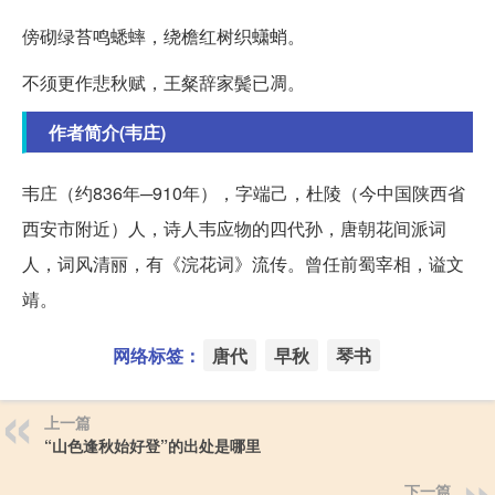
傍砌绿苔鸣蟋蟀，绕檐红树织蟏蛸。
不须更作悲秋赋，王粲辞家鬓已凋。
作者简介(韦庄)
韦庄（约836年─910年），字端己，杜陵（今中国陕西省
西安市附近）人，诗人韦应物的四代孙，唐朝花间派词
人，词风清丽，有《浣花词》流传。曾任前蜀宰相，谥文
靖。
网络标签：
唐代
早秋
琴书
上一篇
“山色逢秋始好登”的出处是哪里
下一篇