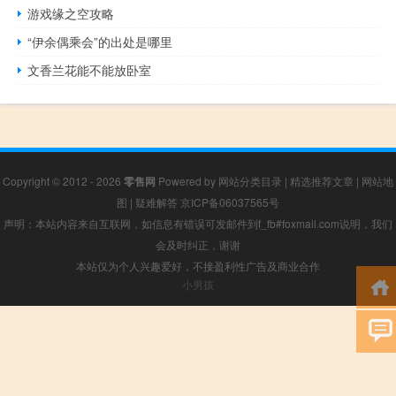
游戏缘之空攻略
“伊余偶乘会”的出处是哪里
文香兰花能不能放卧室
Copyright © 2012 - 2026
零售网
Powered by
网站分类目录
|
精选推荐文章
|
网站地
图
|
疑难解答
京ICP备06037565号
声明：本站内容来自互联网，如信息有错误可发邮件到f_fb#foxmail.com说明，我们
会及时纠正，谢谢
本站仅为个人兴趣爱好，不接盈利性广告及商业合作
小男孩