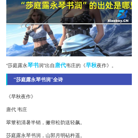
琴书
唐代
早秋
“莎庭露永
润”出自
韦庄的《
夜作》。
“莎庭露永琴书润”全诗
《早秋夜作》
唐代 韦庄
翠簟初清暑半销，撇帘松韵送轻飙。
莎庭露永琴书润，山郭月明砧杵遥。