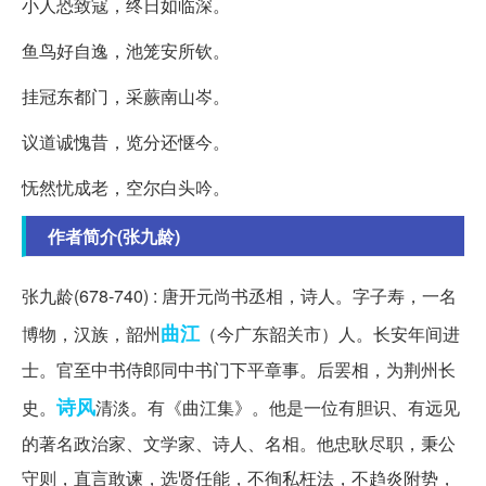
小人恐致寇，终日如临深。
鱼鸟好自逸，池笼安所钦。
挂冠东都门，采蕨南山岑。
议道诚愧昔，览分还惬今。
怃然忧成老，空尔白头吟。
作者简介(张九龄)
张九龄(678-740) : 唐开元尚书丞相，诗人。字子寿，一名
曲江
博物，汉族，韶州
（今广东韶关市）人。长安年间进
士。官至中书侍郎同中书门下平章事。后罢相，为荆州长
诗风
史。
清淡。有《曲江集》。他是一位有胆识、有远见
的著名政治家、文学家、诗人、名相。他忠耿尽职，秉公
守则，直言敢谏，选贤任能，不徇私枉法，不趋炎附势，