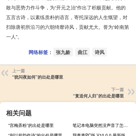
敢与恶势力作斗争，为“开元之治”作出了积极贡献。他的
五言古诗，以素练质朴的语言，寄托深远的人生慨望，对
扫除唐初所沿习的六朝绮靡诗风，贡献尤大。誉为“岭南第
一人”。
网络标签：
张九龄
曲江
诗风
上一篇
“犹问夜如何”的出处是哪里
下一篇
“复送何人归”的出处是哪里
相关问题
“宫梅弄粉”的出处是哪里
笔记本电脑突然没声音了怎么解决（笔记本电脑突然没声音）
“则以前韵作诗”的出处是哪里
我查查PC版 V10.0.0 最新版（我查查PC版 V10.0.0 最新版功能简介）