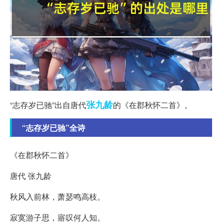
张九龄
“志存岁已驰”出自唐代
的《在郡秋怀二首》。
“志存岁已驰”全诗
《在郡秋怀二首》
唐代 张九龄
秋风入前林，萧瑟鸣高枝。
寂寞游子思，寤叹何人知。