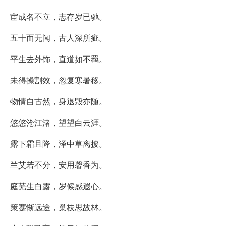
宦成名不立，志存岁已驰。
五十而无闻，古人深所疵。
平生去外饰，直道如不羁。
未得操割效，忽复寒暑移。
物情自古然，身退毁亦随。
悠悠沧江渚，望望白云涯。
露下霜且降，泽中草离披。
兰艾若不分，安用馨香为。
庭芜生白露，岁候感遐心。
策蹇惭远途，巢枝思故林。