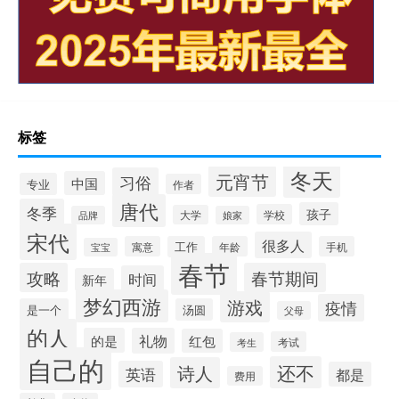
标签
冬天
元宵节
习俗
中国
专业
作者
唐代
冬季
孩子
学校
大学
品牌
娘家
宋代
很多人
寓意
工作
年龄
手机
宝宝
春节
攻略
春节期间
时间
新年
梦幻西游
游戏
疫情
是一个
汤圆
父母
的人
的是
礼物
红包
考试
考生
自己的
还不
诗人
英语
都是
费用