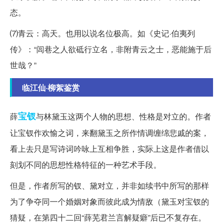
态。
⑺青云：高天。也用以说名位极高。如《史记·伯夷列
传》：“闾巷之人欲砥行立名，非附青云之士，恶能施于后
世哉？”
临江仙·柳絮鉴赏
宝钗
薛
与林黛玉这两个人物的思想、性格是对立的。作者
让宝钗作欢愉之词，来翻黛玉之所作情调缠绵悲戚的案，
看上去只是写诗词吟咏上互相争胜，实际上这是作者借以
刻划不同的思想性格特征的一种艺术手段。
但是，作者所写的钗、黛对立，并非如续书中所写的那样
为了争夺同一个婚姻对象而彼此成为情敌（黛玉对宝钗的
猜疑，在第四十二回“薛芜君兰言解疑癖”后已不复存在。