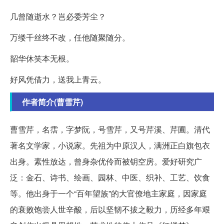
几曾随逝水？岂必委芳尘？
万缕千丝终不改，任他随聚随分。
韶华休笑本无根。
好风凭借力，送我上青云。
作者简介(曹雪芹)
曹雪芹，名霑，字梦阮，号雪芹，又号芹溪、芹圃。清代
著名文学家，小说家。先祖为中原汉人，满洲正白旗包衣
出身。素性放达，曾身杂优伶而被钥空房。爱好研究广
泛：金石、诗书、绘画、园林、中医、织补、工艺、饮食
等。他出身于一个“百年望族”的大官僚地主家庭，因家庭
的衰败饱尝人世辛酸，后以坚韧不拔之毅力，历经多年艰