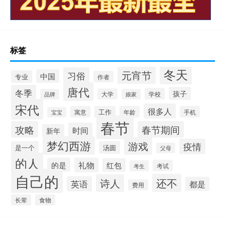
标签
冬天
元宵节
习俗
中国
专业
作者
唐代
冬季
孩子
学校
大学
品牌
娘家
宋代
很多人
寓意
工作
年龄
手机
宝宝
春节
攻略
春节期间
时间
新年
梦幻西游
游戏
疫情
是一个
汤圆
父母
的人
的是
礼物
红包
考试
考生
自己的
还不
诗人
英语
都是
费用
长辈
食物