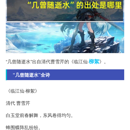
柳絮
“几曾随逝水”出自清代曹雪芹的《临江仙·
》。
“几曾随逝水”全诗
《临江仙·柳絮》
清代 曹雪芹
白玉堂前春解舞，东风卷得均匀。
蜂围蝶阵乱纷纷。