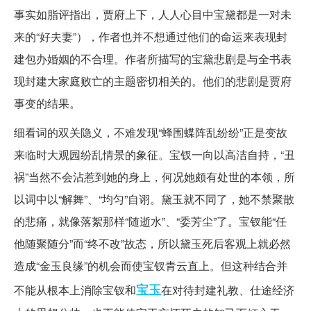
事实如脂评指出，贾府上下，人人心目中宝黛都是一对未
来的“好夫妻”），作者也并不想通过他们的命运来表现封
建包办婚姻的不合理。作者所描写的宝黛悲剧是与全书表
现封建大家庭败亡的主题密切相关的。他们的悲剧是贾府
事变的结果。
细看词的双关隐义，不难发现“蜂围蝶阵乱纷纷”正是变故
来临时大观园纷乱情景的象征。宝钗一向以高洁自持，“丑
祸”当然不会沾惹到她的身上，何况她颇有处世的本领，所
以词中以“解舞”、“均匀”自诩。黛玉就不同了，她不禁聚散
的悲痛，就像落絮那样“随逝水”、“委芳尘”了。宝钗能“任
他随聚随分”而“终不改”故态，所以黛玉死后客观上就必然
造成“金玉良缘”的机会而使宝钗青云直上。但这种结合并
宝玉
不能从根本上消除宝钗和
在对待封建礼教、仕途经济