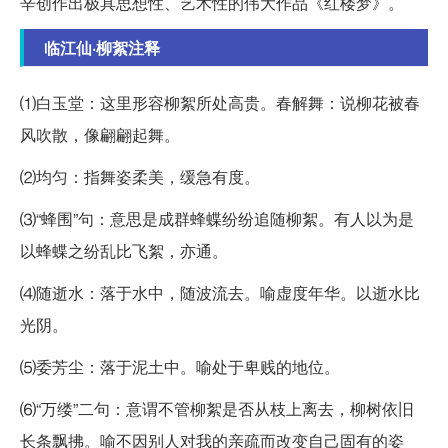
辛创作出极具思想性、艺术性的伟大作品《红楼梦》。
临江仙·柳絮注释
⑴白玉堂：这里形容柳絮所处高贵。春解舞：说柳花被春
风吹散，像翩翩起舞。
⑵均匀：指舞姿柔美，缓急有度。
⑶“蜂围”句：意思是成群蜂蝶纷纷追随柳絮。有人以为是
以蜂蝶之纷乱比飞絮，亦通。
⑷随逝水：落于水中，随波流去。喻虚度年华。以逝水比
光阴。
⑸委芳尘：落于泥土中。喻处于卑贱的地位。
⑹“万缕”二句：意谓不管柳絮是否从枝上离去，柳树依旧
长条飘拂。喻不因别人对我的亲疏而改变自己固有的姿