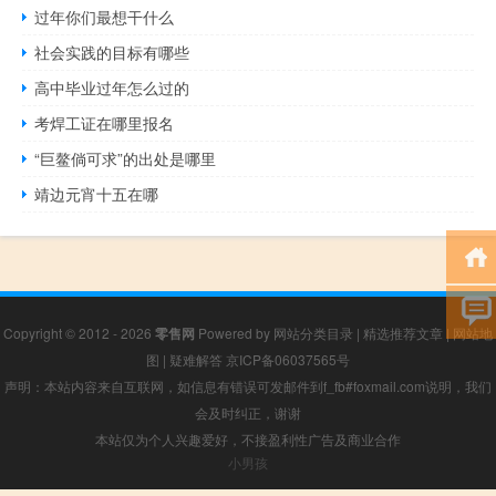
过年你们最想干什么
社会实践的目标有哪些
高中毕业过年怎么过的
考焊工证在哪里报名
“巨鳌倘可求”的出处是哪里
靖边元宵十五在哪
Copyright © 2012 - 2026
零售网
Powered by
网站分类目录
|
精选推荐文章
|
网站地
图
|
疑难解答
京ICP备06037565号
声明：本站内容来自互联网，如信息有错误可发邮件到f_fb#foxmail.com说明，我们
会及时纠正，谢谢
本站仅为个人兴趣爱好，不接盈利性广告及商业合作
小男孩