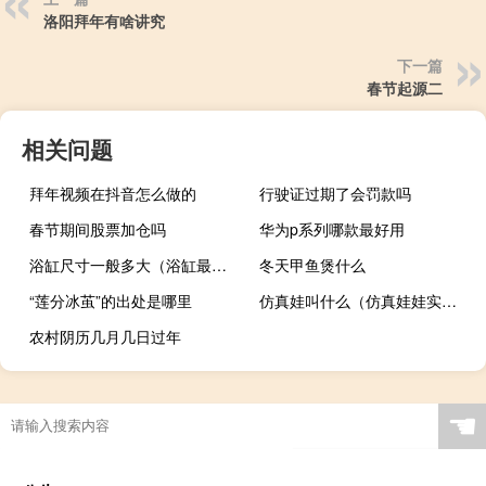
洛阳拜年有啥讲究
下一篇
春节起源二
相关问题
拜年视频在抖音怎么做的
行驶证过期了会罚款吗
春节期间股票加仓吗
华为p系列哪款最好用
浴缸尺寸一般多大（浴缸最小尺寸是多少）
冬天甲鱼煲什么
“莲分冰茧”的出处是哪里
仿真娃叫什么（仿真娃娃实战）
农村阴历几月几日过年
☚