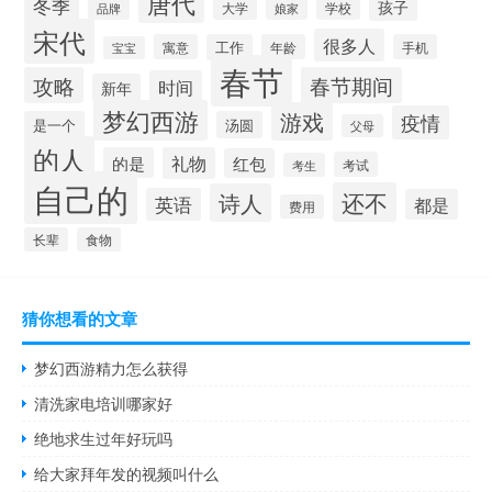
唐代
冬季
孩子
学校
大学
品牌
娘家
宋代
很多人
寓意
工作
年龄
手机
宝宝
春节
攻略
春节期间
时间
新年
梦幻西游
游戏
疫情
是一个
汤圆
父母
的人
的是
礼物
红包
考试
考生
自己的
还不
诗人
英语
都是
费用
长辈
食物
猜你想看的文章
梦幻西游精力怎么获得
清洗家电培训哪家好
绝地求生过年好玩吗
给大家拜年发的视频叫什么